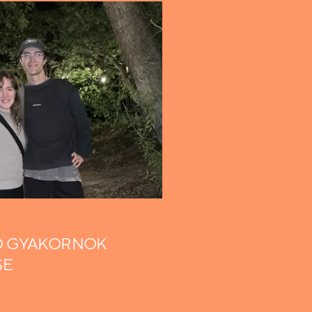
Ó GYAKORNOK
SE