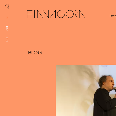
In
FI
HU
EN
BLOG