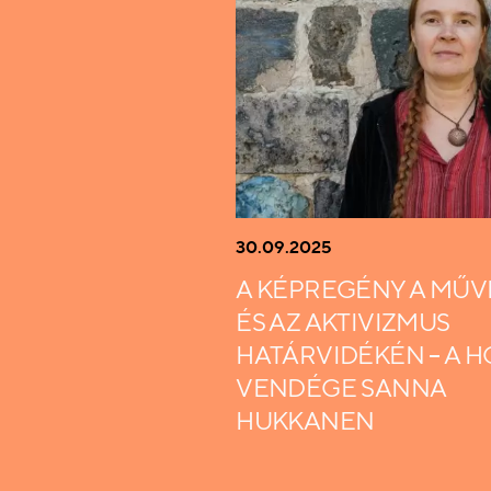
30.09.2025
A KÉPREGÉNY A MŰV
ÉS AZ AKTIVIZMUS
HATÁRVIDÉKÉN – A 
VENDÉGE SANNA
HUKKANEN