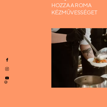
HOZZA A ROMA
KÉZMŰVESSÉGET
🍪
06.06.2025