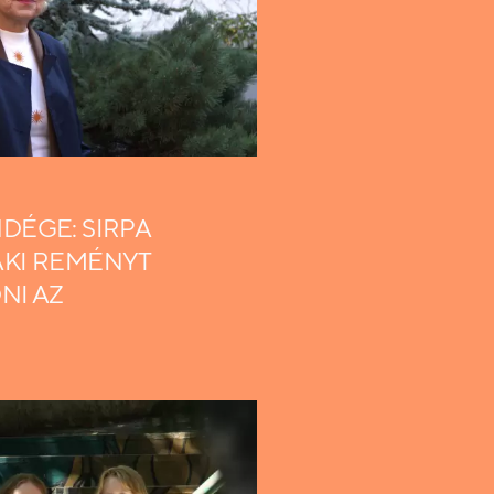
DÉGE: SIRPA
AKI REMÉNYT
NI AZ