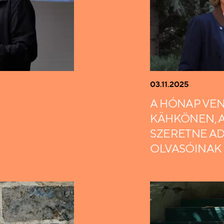
03.11.2025
A HÓNAP VEN
KÄHKÖNEN, 
SZERETNE AD
OLVASÓINAK