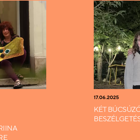
17.06.2025
KÉT BÚCSÚZ
BESZÉLGETÉ
RIINA
RE