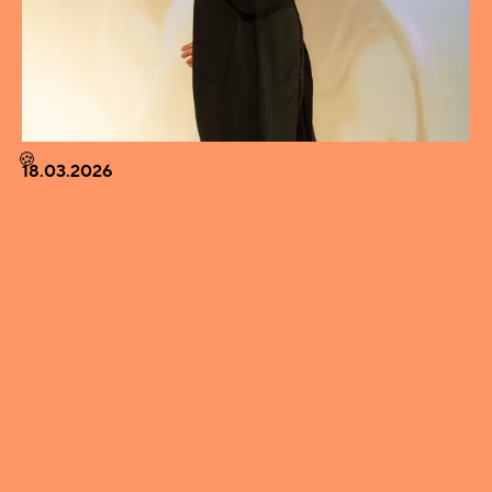
🍪
18.03.2026
KAIKKIEN TULISI PERUSTAA OMA BÄNDI -
KUUKAUDEN VIERAANA OHJAAJA LAURI-
MATTI PARPPEI