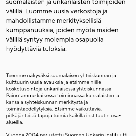
suomalaisten ja unkarilaisten toimijoiden
välillä. Luomme uusia verkostoja ja
mahdollistamme merkityksellisiä
kumppanuuksia, joiden myötä maiden
välillä syntyy molempia osapuolia
hyödyttäviä tuloksia.
Teemme näkyväksi suomalaisen yhteiskunnan ja
kulttuurin uusia avauksia ja etsimme niille
kosketuspintoja unkarilaisessa yhteiskunnassa.
Painotamme kaikessa toiminnassa kansalaisten ja
kansalaisyhteiskunnan merkitystä ja
toimintaedellytyksiä. Etsimme vaikuttavia,
pitkäjänteisiä tapoja toimia kaikilla instituutin osa-
alueilla.
Vuonna 2004 perustettu Suomen Unkarin instituutti