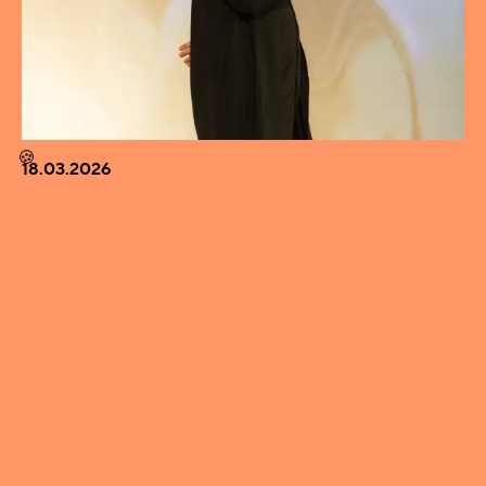
🍪
18.03.2026
KAIKKIEN TULISI PERUSTAA OMA BÄNDI -
KUUKAUDEN VIERAANA OHJAAJA LAURI-
MATTI PARPPEI