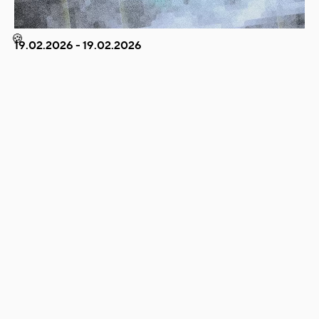
🍪
19.02.2026 - 19.02.2026
FINN FILMNAPOK X SZOITTAA ESITTÄÄ:
FILMNAPOP – VIRALLINEN FESTARIKLUBI
Juhlistaaksemme Suomalaisen elokuvan päivien jo 15-
vuotista taivalta Budapestissa, Finn Filmnapok ja
Szoittaa kollektiivi toivottavat sinut tervetulleeksi
tanssimaan FILMNAPOP festivaaliklubille Toldiin 19.
helmikuuta!