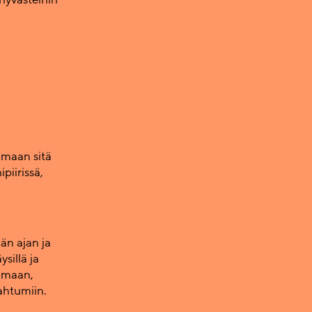
amaan sitä
piirissä,
än ajan ja
sillä ja
elmaan,
ahtumiin.