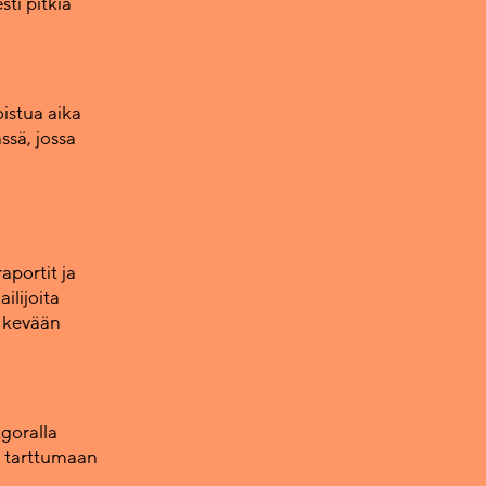
sti pitkiä
istua aika
ssä, jossa
aportit ja
ilijoita
t kevään
goralla
ja tarttumaan