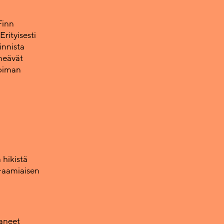
Finn
Erityisesti
innista
meävät
voiman
 hikistä
 -aamiaisen
taneet