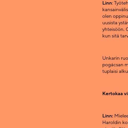
Linn
: Työte
kansainvälis
olen oppinu
uusista ystä
yhteisöön. O
kun sitä tarv
Unkarin ruo
pogácsan me
tuplaisi alk
Kertokaa vi
Linn:
Miele
Haroldin ko