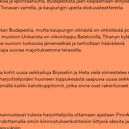
yksiä ja spontaaniutta. Budapestista jään kaipaamaan erityise
ä Tonavan varrella, ja kaupungin upeita elokuvateattereita.
tan Budapestia, mutta kaupungin vilinästä on virkistävää po
 muistoni Unkarista on viikonloppu Balatonilla, Tihanyn kylä
e vuoroin turkoosia järvenselkää ja tarhoillaan hääräileviä
tajia suoraa majoituksemme terassilta.
 kohti uusia seikkailuja Brysseliin ja Heta vielä viimeistelee r
harjoittelijoiden huoneen loppukesästä saapuvia uusia seikka
ämällä kaikki kahvikuppitornit, jotka sinne ovat rakentunee
nnustavat tulevia harjoittelijoita ottamaan ajastaan FinnA
ehdottamalla omiin kiinnostuksenkohteisiin liittyviä ideoita 
laisuuksiin.