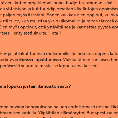
htävien, kuten projektinhallinnan, budjettiseurannan sekä
en yhteistyön ja kulttuuridiplomatian käytäntöjen oppimisen
t paljon myös itsestäni. Ennen kaikkea olen oppinut, kuinka
vistä tulee, kun muuttaa yksin ulkomaille, ja miten tärkeää 
len myös oppinut, että ystäviltä saa ja kannattaa pyytää apua
itsee - erityisesti sinulta, Heta!!
ka- ja juhlakulttuurista molemmille jäi tärkeänä oppina kät
rkitys erilaisissa tapahtumissa. Vaikka tämän suolaisen h
uperäisestä suunnitelmasta, se loppuu aina kesken.
elä lopuksi jostain ikimuistoisesta?
enpainuvana bongauksena haluan ehdottomasti nostaa Hide
htaamisen kadulla. Ylipäätään elämänrytmi Budapestissa o