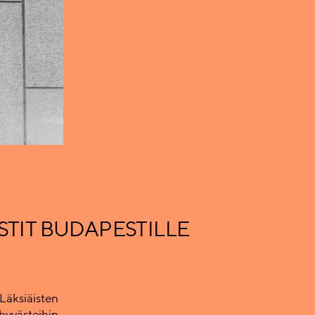
ÄSTIT BUDAPESTILLE
Läksiäisten
 hyvästeihin