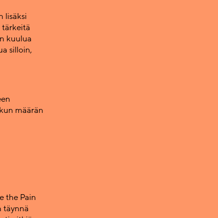
 lisäksi
 tärkeitä
on kuulua
 silloin,
een
erkun määrän
 the Pain
n täynnä