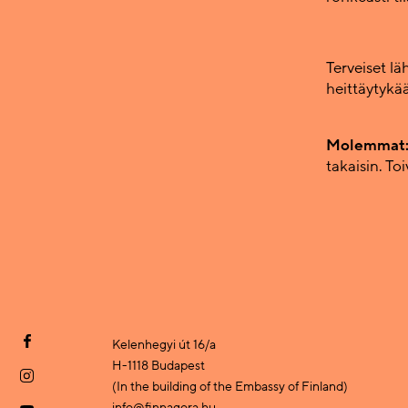
Terveiset lä
heittäytykä
Molemmat
takaisin. T
Kelenhegyi út 16/a
H-1118 Budapest
(In the building of the Embassy of Finland)
info@finnagora.hu