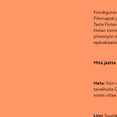
FinnAgoran
Filmnapok ja
Taste Finla
Hetan toimi
yhteistyön 
epävakaasta
Mitä jäätte
Heta:
Voin 
taivallusta
voisin otta
Linn:
Suurlä