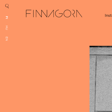
Inst
FI
HU
EN