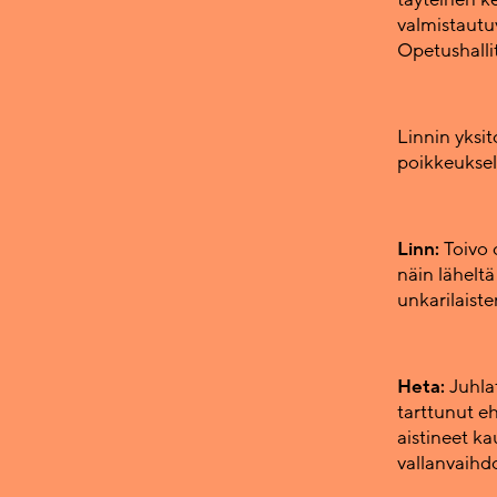
valmistautu
Opetushalli
Linnin yksit
poikkeuksell
Linn:
Toivo 
näin läheltä
unkarilaiste
Heta:
Juhla
tarttunut e
aistineet ka
vallanvaihd