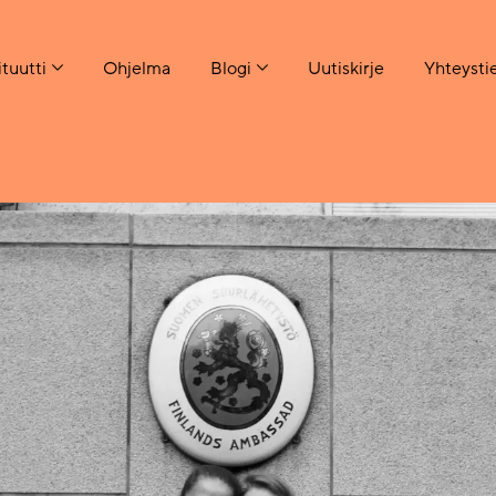
ituutti
Ohjelma
Blogi
Uutiskirje
Yhteysti