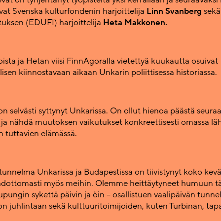
vat Svenska kulturfondenin harjoittelija
Linn Svanberg
sekä
tuksen (EDUFI) harjoittelija
Heta Makkonen.
oista ja Hetan viisi FinnAgoralla vietettyä kuukautta osuivat
isen kiinnostavaan aikaan Unkarin poliittisessa historiassa.
on selvästi syttynyt Unkarissa. On ollut hienoa päästä seura
 ja nähdä muutoksen vaikutukset konkreettisesti omassa lähi
n tuttavien elämässä.
tunnelma Unkarissa ja Budapestissa on tiivistynyt koko kevä
hdottomasti myös meihin. Olemme heittäytyneet humuun täy
upungin sykettä päivin ja öin – osallistuen vaalipäivän tunn
on juhlintaan sekä kulttuuritoimijoiden, kuten Turbinan, tap