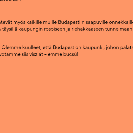
htevät myös kaikille muille Budapestiin saapuville onnekkaill
ä täysillä kaupungin rosoiseen ja riehakkaaseen tunnelmaan
:
Olemme kuulleet, että Budapest on kaupunki, johon palat
oivotamme siis viszlát – emme búcsú!