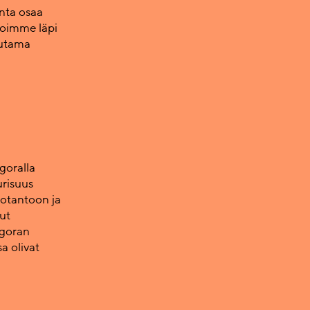
nta osaa
soimme läpi
uutama
goralla
urisuus
uotantoon ja
ut
Agoran
a olivat