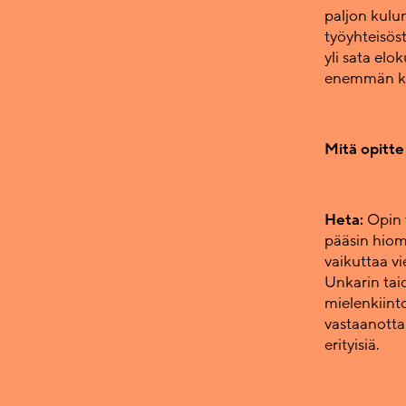
paljon kulu
työyhteisös
yli sata elo
enemmän kui
Mitä opitte
Heta:
Opin 
pääsin hioma
vaikuttaa v
Unkarin tai
mielenkiint
vastaanottam
erityisiä.