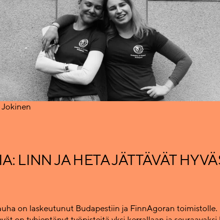
i Jokinen
IA: LINN JA HETA JÄTTÄVÄT HYV
auha on laskeutunut Budapestiin ja FinnAgoran toimistolle. 
vät on tyhjentänyt työpisteitä yksi kerrallaan ja seuraavaksi