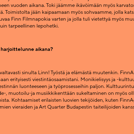
neen vuoden aikana. Toki jäämme ikävöimään myös karvato
tä. Toimistolta jään kaipaamaan myös sohvaamme, jolla kat
kuvaa Finn Filmnapokia varten ja jolla tuli vietettyä myös m
n tarpeellinen lepohetki.
 harjoittelunne aikana?
valtavasti sinulta Linn! Työstä ja elämästä muutenkin. FinnA
an erityisesti viestintäosaamistani. Monikielisyys ja -kulttu
iestinnän luonteeseen ja työprosesseihin paljon. Kulttuurint
de-, muotoilu-ja musiikkikenttään sukeltaminen on myös oll
oista. Kohtaamiset erilaisten luovien tekijöiden, kuten Finn
ien vieraiden ja Art Quarter Budapestin taiteilijoiden kanss