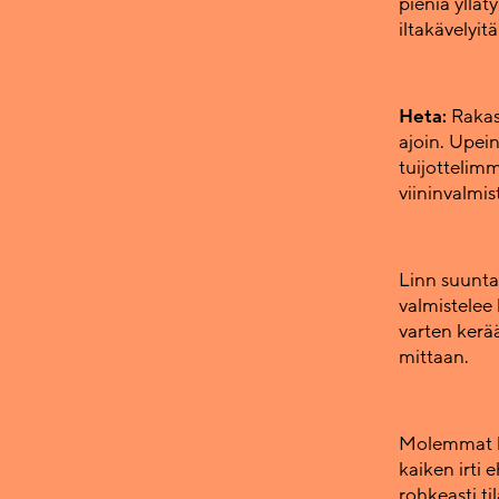
pieniä yllät
iltakävelyit
Heta:
Rakas
ajoin. Upein
tuijottelimm
viininvalmis
Linn suuntaa
valmistelee 
varten kerä
mittaan.
Molemmat ka
kaiken irti 
rohkeasti ti