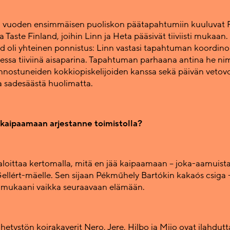
 vuoden ensimmäisen puoliskon päätapahtumiin kuuluvat 
 Taste Finland, joihin Linn ja Heta pääsivät tiiviisti mukaan. 
nd oli yhteinen ponnistus: Linn vastasi tapahtuman koordino
essa tiiviinä aisaparina. Tapahtuman parhaana antina he ni
innostuneiden kokkiopiskelijoiden kanssa sekä päivän veto
 sadesäästä huolimatta.
 kaipaamaan arjestanne toimistolla?
aloittaa kertomalla, mitä en jää kaipaamaan – joka-aamuista
 Gellért-mäelle. Sen sijaan Pékműhely Bartókin kakaós csiga
a mukaani vaikka seuraavaan elämään.
hetystön koirakaverit Nero, Jere, Hilbo ja Miio ovat ilahdut