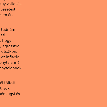
agy változás
 vezetést
anem én
nt tudnám
ási
, hogy
, agresszív
z utcákon,
az infláció.
zonytalanná
ménytelennek
l töltött
t, sok
pénzügyi és