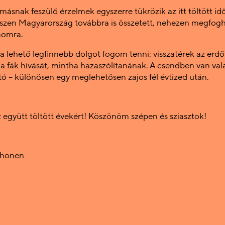
ásnak feszülő érzelmek egyszerre tükrözik az itt töltött idő
hiszen Magyarország továbbra is összetett, nehezen megfogh
momra.
a lehető legfinnebb dolgot fogom tenni: visszatérek az erd
 a fák hívását, mintha hazaszólítanának. A csendben van val
 – különösen egy meglehetősen zajos fél évtized után.
 együtt töltött évekért! Köszönöm szépen és sziasztok!
lhonen