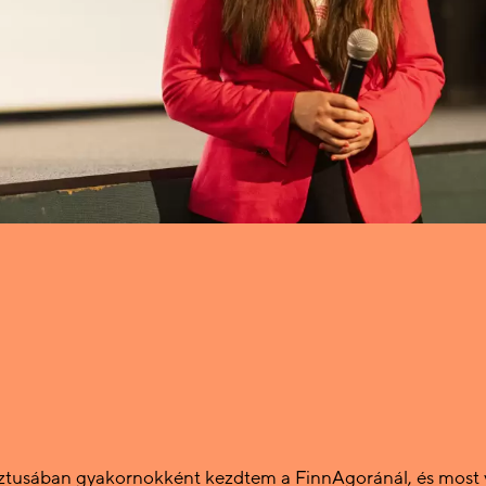
tusában gyakornokként kezdtem a FinnAgoránál, és most v