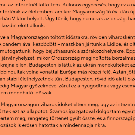
amit az intézetnél töltöttem. Különös egybeesés, hogy ez a n
 történik az életemben, amikor Magyarország 16 év után új
Orbán Viktor helyett. Úgy tűnik, hogy nemcsak az ország, h
kezdet előtt állunk.
tve a Magyarországon töltött időszakra, röviden viharoské
 A pandémiával kezdődött – maszkban jártunk a Lidlbe, és olt
 mutogattunk, hogy bejuthassunk a szórakozóhelyekre. Épp
a járványhelyzet, mikor Oroszország megindította borzalmas
krajna ellen. Budapesten is láttuk az ukrán menekülteket a
bbindultak volna vonattal Európa más részei felé. Aztán jött 
n stabil élethelyzetnek tűnt Budapesten, rövid idő alatt bi
pedig Magyar győzelmével zárul ez a nyugodtnak vagy ese
 nem mondható időszak.
Magyarországon viharos időket éltem meg, úgy az intézetné
rözték ezt az állapotot. Számos igazgatóval dolgoztam együt
mertem meg, rengeteg történet gyűlt össze, és a finnországi 
ltozások is erősen hatottak a mindennapjainkra.