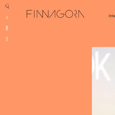
In
FI
HU
EN