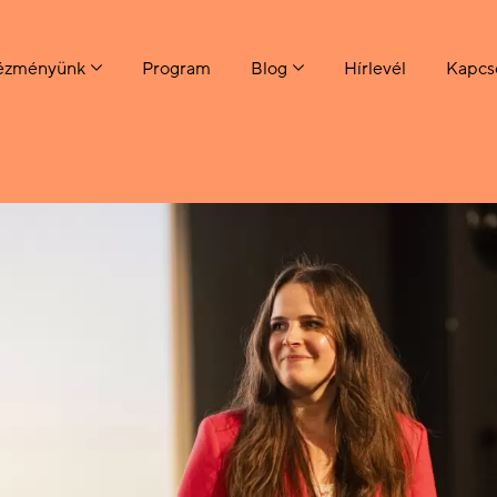
tézményünk
Program
Blog
Hírlevél
Kapcs