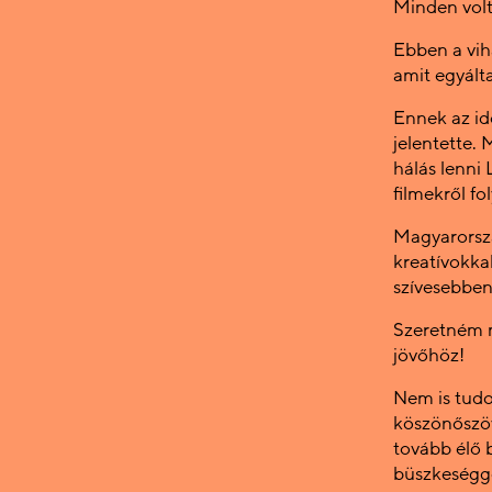
Minden volt
Ebben a vih
amit egyált
Ennek az i
jelentette. 
hálás lenni
filmekről fo
Magyarorszá
kreatívokka
szívesebben 
Szeretném m
jövőhöz!
Nem is tudo
köszönőszöv
tovább élő 
büszkeségge