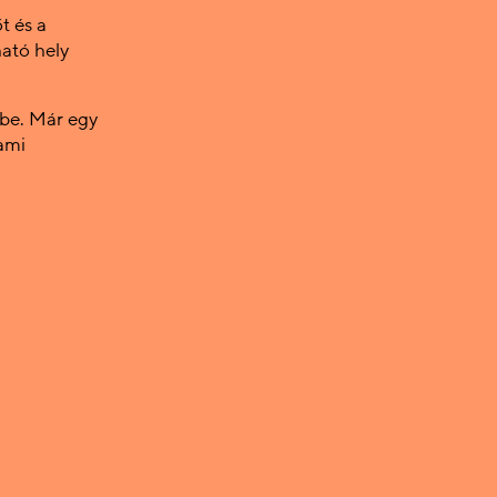
t és a
ató hely
őbe. Már egy
ami