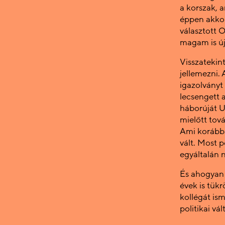
a korszak, 
éppen akkor
választott 
magam is új 
Visszatekin
jellemezni.
igazolványt
lecsengett 
háborúját U
mielőtt tová
Ami korábba
vált. Most 
egyáltalán
És ahogyan 
évek is tük
kollégát is
politikai vá