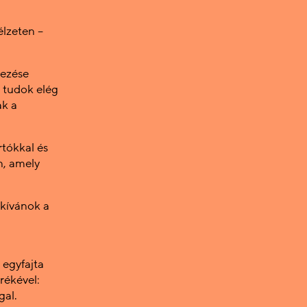
élzeten –
vezése
m tudok elég
ak a
tókkal és
n, amely
kívánok a
egyfajta
rékével:
gal.