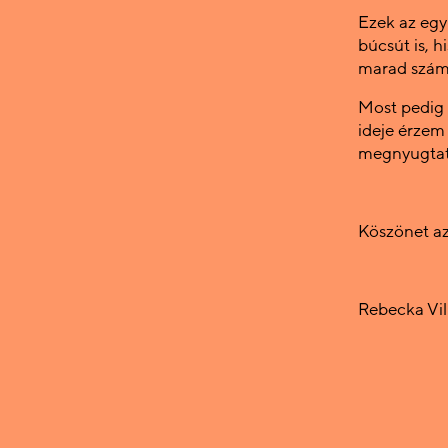
Ezek az egym
búcsút is, 
marad szá
Most pedig 
ideje érzem
megnyugtató
Köszönet az
Rebecka Vi