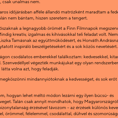
, csak unalmas nem.
aros időjárásban afféle állandó matrózként maradtam a fed
alán nem bántam, hiszen szeretem a tengert.
dőszaknak a legnagyobb örömét a Finn Filmnapok megszer
Mindig kreatív, izgalmas és kihívásokkal teli feladat volt. Ne
 Liszka Tamásnak az együttműködésért, és Horváth Andrásn
lytatott inspiráló beszélgetésekért és a sok közös nevetésért.
gon csodálatos emberekkel találkoztam: kedvesekkel, kitar
l. Szenvedéllyel végezték munkájukat egy olyan rendszerbe
látta volna azt, hogy feladják.
egköszönni mindannyiótoknak a kedvességet, és sok erőt 
m, hogyan lehet méltó módon lezárni egy ilyen búcsú- és
eget. Talán csak annyit mondhatok, hogy Magyarországról 
bizonytalanság érzésével távozom – az érzések különös keve
l, örömmel, félelemmel, csodálattal, dühvel és szomorúság