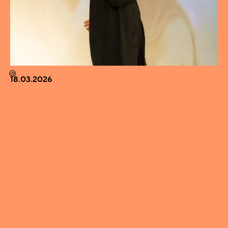
🍪
18.03.2026
KAIKKIEN TULISI PERUSTAA OMA BÄNDI -
KUUKAUDEN VIERAANA OHJAAJA LAURI-
MATTI PARPPEI