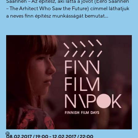
Saarinen – Az építész, aki látta a jövőt (Eero Saarinen
– The Arhitect Who Saw the Future) címmel láthatjuk
a neves finn építész munkásságát bemutat...
🍪
08.02.2017 / 19:00 - 12.02.2017 / 22:00