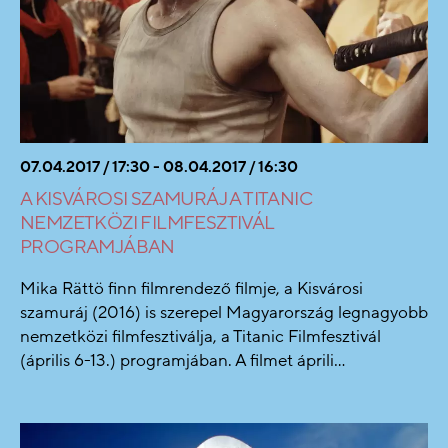
07.04.2017 / 17:30 - 08.04.2017 / 16:30
A KISVÁROSI SZAMURÁJ A TITANIC
NEMZETKÖZI FILMFESZTIVÁL
PROGRAMJÁBAN
Mika Rättö finn filmrendező filmje, a Kisvárosi
szamuráj (2016) is szerepel Magyarország legnagyobb
nemzetközi filmfesztiválja, a Titanic Filmfesztivál
(április 6-13.) programjában. A filmet áprili...