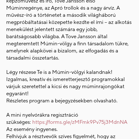
képzőművész és író, Tove Jansson első
Múminregénye, az Apró trollok és a nagy árvíz. A
művész-író a történetet a második világháború
megpróbáltatásai közepette kezdte el írni – az alkotás
menekülést jelentett számára egy jobb,
barátságosabb világba. A Tove Jansson által
megteremtett Múmin-völgy a finn társadalom tükre,
amelynek alapkövei a bizalom, az elfogadás és a
társadalmi összetartás.
Légy részese Te is a Múmin-völgyi kalandnak!
Izgalmas, kreatív és ismeretterjesztő programokkal
várjuk szeretettel a kicsi és nagy múminrajongókat
egyaránt!
Részletes program a bejegyzésekben olvasható.
A mini nyelvórákra regisztráció
szükséges:
https://forms.gle/zMFmk9Pv75j3MdnNA
Az esemény ingyenes.
Felhívjuk a résztvevők szíves figyelmét, hogy az