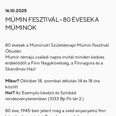
16.10.2025
MÚMIN FESZTIVÁL - 80 ÉVESEK A
MÚMINOK
80 évesek a Múminok! Születésnapi Múmin Fesztivál
Óbudán
Múmin témájú családi napra invitál minden kedves
érdeklődőt a Finn Nagykövetség, a Finnagora és a
Skandináv Ház!
Mikor?
Október 18. szombat délután 14 és 18 óra
között
Hol?
Az Esernyős kávézó és Szinbád
rendezvényteremben (1033 Bp Fő tér 2.)
80 éve, 1945-ben jelent meg a svéd anyanyelvű finn