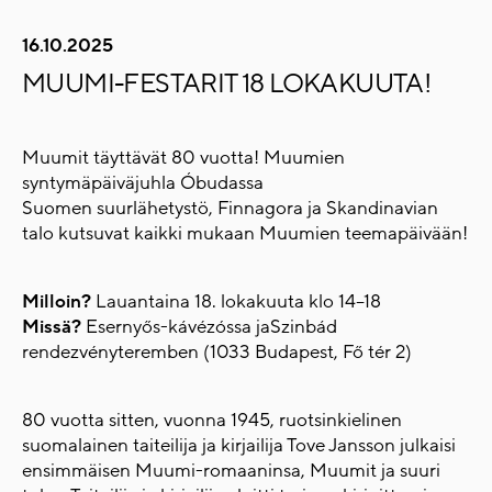
16.10.2025
MUUMI-FESTARIT 18 LOKAKUUTA!
Muumit täyttävät 80 vuotta! Muumien
syntymäpäiväjuhla Óbudassa
Suomen suurlähetystö, Finnagora ja Skandinavian
talo kutsuvat kaikki mukaan Muumien teemapäivään!
Milloin?
Lauantaina 18. lokakuuta klo 14–18
Missä?
Esernyős-kávézóssa jaSzinbád
rendezvényteremben (1033 Budapest, Fő tér 2)
80 vuotta sitten, vuonna 1945, ruotsinkielinen
suomalainen taiteilija ja kirjailija Tove Jansson julkaisi
ensimmäisen Muumi-romaaninsa, Muumit ja suuri