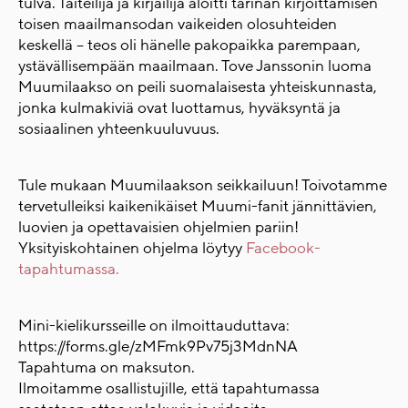
tulva. Taiteilija ja kirjailija aloitti tarinan kirjoittamisen
toisen maailmansodan vaikeiden olosuhteiden
keskellä – teos oli hänelle pakopaikka parempaan,
ystävällisempään maailmaan. Tove Janssonin luoma
Muumilaakso on peili suomalaisesta yhteiskunnasta,
jonka kulmakiviä ovat luottamus, hyväksyntä ja
sosiaalinen yhteenkuuluvuus.
Tule mukaan Muumilaakson seikkailuun! Toivotamme
tervetulleiksi kaikenikäiset Muumi-fanit jännittävien,
luovien ja opettavaisien ohjelmien pariin!
Yksityiskohtainen ohjelma löytyy
Facebook-
tapahtumassa.
Mini-kielikursseille on ilmoittauduttava:
https://forms.gle/zMFmk9Pv75j3MdnNA
Tapahtuma on maksuton.
Ilmoitamme osallistujille, että tapahtumassa