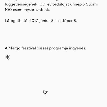
függetlenségének 100. évfordulóját ünneplő Suomi
100 eseménysorozatnak.
Látogatható: 2017. június 8. – október 8.
facebook.com/margofeszt
www.margofeszt.hu
A Margó fesztivál összes programja ingyenes.
Share
SUBSCRIBE TO OUR
NEWSLETTER