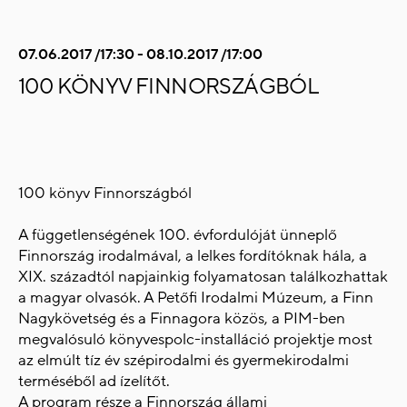
07.06.2017 /17:30 - 08.10.2017 /17:00
100 KÖNYV FINNORSZÁGBÓL
100 könyv Finnországból
A függetlenségének 100. évfordulóját ünneplő
Finnország irodalmával, a lelkes fordítóknak hála, a
XIX. századtól napjainkig folyamatosan találkozhattak
a magyar olvasók. A Petőfi Irodalmi Múzeum, a Finn
Nagykövetség és a Finnagora közös, a PIM-ben
megvalósuló könyvespolc-installáció projektje most
az elmúlt tíz év szépirodalmi és gyermekirodalmi
terméséből ad ízelítőt.
A program része a Finnország állami