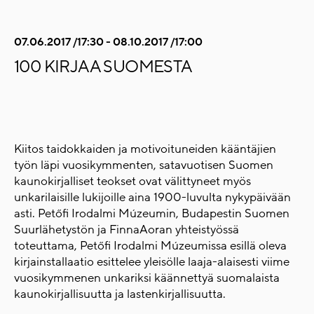
07.06.2017 /17:30 - 08.10.2017 /17:00
100 KIRJAA SUOMESTA
Kiitos taidokkaiden ja motivoituneiden kääntäjien
työn läpi vuosikymmenten, satavuotisen Suomen
kaunokirjalliset teokset ovat välittyneet myös
unkarilaisille lukijoille aina 1900-luvulta nykypäivään
asti. Petőfi Irodalmi Múzeumin, Budapestin Suomen
Suurlähetystön ja FinnaAoran yhteistyössä
toteuttama, Petőfi Irodalmi Múzeumissa esillä oleva
kirjainstallaatio esittelee yleisölle laaja-alaisesti viime
vuosikymmenen unkariksi käännettyä suomalaista
kaunokirjallisuutta ja lastenkirjallisuutta.