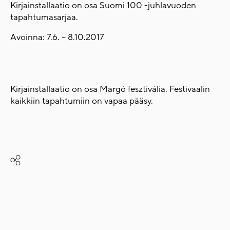
Kirjainstallaatio on osa Suomi 100 -juhlavuoden
tapahtumasarjaa.
Avoinna: 7.6. – 8.10.2017
facebook.com/margofeszt
www.margofeszt.hu
Kirjainstallaatio on osa Margó fesztivália. Festivaalin
kaikkiin tapahtumiin on vapaa pääsy.
Share