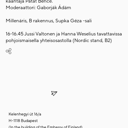
kääntäjä Patat Bence.
Moderaattori: Gaborják Ádám
Millenáris, B rakennus, Supka Géza -sali
16-16.45 Jussi Valtonen ja Hanna Weselius tavattavissa
pohjoismaisella yhteisosastolla (Nordic stand, B2)
Share
SUBSCRIBE TO OUR
NEWSLETTER
Kelenhegyi út 16/a
H-1118 Budapest
(In the building of the Embassy of Finland)