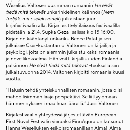
Weselius. Valtosen uusimman romaanin
He eivät
tiedä mitä tekevät
unkarinkielinen käännös (
Nem
tudják, mit cselekszenek
) julkaistaan juuri
kirjafestivaalin alla. Kirjan esittelytilaisuus festivaalilla
pidetään la 21.4. Supka Géza -salissa klo 15-16:00.
Kirjan on kääntänyt unkariksi Bence Patat ja sen
julkaisee Cser-kustantamo. Valtonen on kirjailija ja
psykologi, jolta on aiemmin julkaistu kaksi romaania
ja novellikokoelma. Hän voitti kirjallisuuden Finlandia
palkinnon
He eivät tiedä mitä tekevät -
teoksella sen
julkaisuvuonna 2014. Valtonen kirjoitti romaania kuusi
vuotta.
"Halusin tehdä yhteiskunnallisen romaanin, jossa olisi
mahdollisimman laaja perspektiivi. Se liittyy omaan
hämmennykseeni maailman äärellä.” Jussi Valtonen
Kirjafestivaalin yhteydessä järjestettävän European
First Novel Festivalin vieraaksi FinnAgora on kutsunut
Hanna Weseliuksen esikoisromaanillaan Alma!. Alma