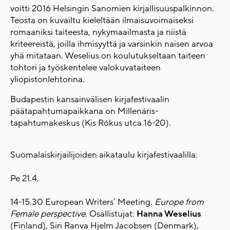
voitti 2016 Helsingin Sanomien kirjallisuuspalkinnon.
Teosta on kuvailtu kieleltään ilmaisuvoimaiseksi
romaaniksi taiteesta, nykymaailmasta ja niistä
kriteereistä, joilla ihmisyyttä ja varsinkin naisen arvoa
yhä mitataan. Weselius on koulutukseltaan taiteen
tohtori ja työskentelee valokuvataiteen
yliopistonlehtorina.
Budapestin kansainvälisen kirjafestivaalin
päätapahtumapaikkana on Millenáris-
tapahtumakeskus (Kis Rókus utca 16-20).
Suomalaiskirjailijoiden aikataulu kirjafestivaalilla:
Pe 21.4.
14-15.30 European Writers’ Meeting.
Europe from
Female perspective
. Osallistujat:
Hanna Weselius
(Finland), Siri Ranva Hjelm Jacobsen (Denmark),