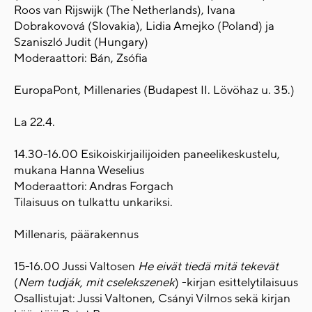
Roos van Rijswijk (The Netherlands), Ivana
Dobrakovová (Slovakia), Lidia Amejko (Poland) ja
Szaniszló Judit (Hungary)
Moderaattori: Bán, Zsófia
EuropaPont, Millenaries (Budapest II. Lövöhaz u. 35.)
La 22.4.
14.30-16.00 Esikoiskirjailijoiden paneelikeskustelu,
mukana Hanna Weselius
Moderaattori: Andras Forgach
Tilaisuus on tulkattu unkariksi.
Millenaris, päärakennus
15-16.00 Jussi Valtosen
He eivät tiedä mitä tekevät
(
Nem tudják, mit cselekszenek
) -kirjan esittelytilaisuus
Osallistujat: Jussi Valtonen, Csányi Vilmos sekä kirjan