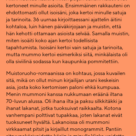
kertoneet minulle asioita. Ensimmäinen rakkauteni on
ehdottomasti ollut isoisäni, joka kertoi minulle satuja
ja tarinoita. 36 uurnaa kirjoittaessani ajattelin äitini
kohtaloa, luin hänen päiväkirjojaan ja muistin, että
hän kehotti ottamaan asioista selvää. Samalla muistin,
miten isoäiti koko ajan kertoi todellisista
tapahtumista. Isoisäni kertoi vain satuja ja tarinoita,
mutta mummo kertoi esimerkiksi siitä, minkälaista oli
olla siviilinä sodassa kun kaupunkia pommitettiin.
Muistoruoho-romaanissa on kohtaus, jossa kuvailen
sitä, mikä on ollut minun kirjailijan urani keskeisin
asia, josta koko kertomisen paloni ehkä kumpuaa.
Menin mummoni kanssa nukkumaan eräänä iltana
70-luvun alussa. Oli ihana ilta ja paksu silkkitäkki ja
ihanat lakanat, jotka tuoksuivat raikkaalta. Kotona
vanhempani polttivat tupakkaa, joten lakanat eivät
tuoksuneet hyvältä. Lakanoissa oli mummoni
virkkaamat pitsit ja kirjaillut monogrammit. Pantiin