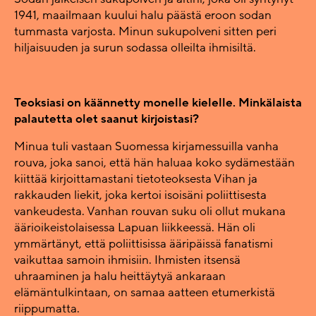
1941, maailmaan kuului halu päästä eroon sodan
tummasta varjosta. Minun sukupolveni sitten peri
hiljaisuuden ja surun sodassa olleilta ihmisiltä.
Teoksiasi on käännetty monelle kielelle. Minkälaista
palautetta olet saanut kirjoistasi?
Minua tuli vastaan Suomessa kirjamessuilla vanha
rouva, joka sanoi, että hän haluaa koko sydämestään
kiittää kirjoittamastani tietoteoksesta Vihan ja
rakkauden liekit, joka kertoi isoisäni poliittisesta
vankeudesta. Vanhan rouvan suku oli ollut mukana
äärioikeistolaisessa Lapuan liikkeessä. Hän oli
ymmärtänyt, että poliittisissa ääripäissä fanatismi
vaikuttaa samoin ihmisiin. Ihmisten itsensä
uhraaminen ja halu heittäytyä ankaraan
elämäntulkintaan, on samaa aatteen etumerkistä
riippumatta.