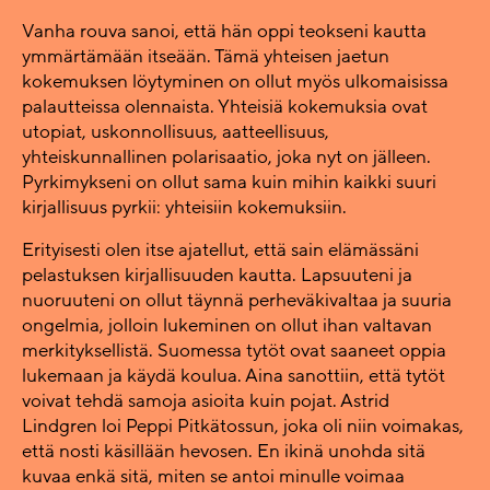
Vanha rouva sanoi, että hän oppi teokseni kautta
ymmärtämään itseään. Tämä yhteisen jaetun
kokemuksen löytyminen on ollut myös ulkomaisissa
palautteissa olennaista. Yhteisiä kokemuksia ovat
utopiat, uskonnollisuus, aatteellisuus,
yhteiskunnallinen polarisaatio, joka nyt on jälleen.
Pyrkimykseni on ollut sama kuin mihin kaikki suuri
kirjallisuus pyrkii: yhteisiin kokemuksiin.
Erityisesti olen itse ajatellut, että sain elämässäni
pelastuksen kirjallisuuden kautta. Lapsuuteni ja
nuoruuteni on ollut täynnä perheväkivaltaa ja suuria
ongelmia, jolloin lukeminen on ollut ihan valtavan
merkityksellistä. Suomessa tytöt ovat saaneet oppia
lukemaan ja käydä koulua. Aina sanottiin, että tytöt
voivat tehdä samoja asioita kuin pojat. Astrid
Lindgren loi Peppi Pitkätossun, joka oli niin voimakas,
että nosti käsillään hevosen. En ikinä unohda sitä
kuvaa enkä sitä, miten se antoi minulle voimaa