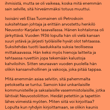
ihmisistä, mutta se oli vaikeaa, koska mitä enemmän
sain selville, sitä hirveämmäksi totuus muuttui.
Isoisäni veli Elias Tuomainen oli Petroskoin
suksitehtaan johtaja ja erittäin arvostettu henkilö
Neuvosto-Karjalan tasavallassa. Hänen kohtalonsa oli
järkyttävä. Vuoden 1936 lopulla hän oli vielä kansan
suuri ystävä ja järjesti työläisille hyvät olot tehtaassa.
Suksitehdas tuotti laadukkaita suksia teollisessa
mittakaavassa. Hän keksi myös hienoja laitteita ja
tehtaassa ruvettiin jopa tekemään kalustoja
kahviloihin. Sitten seuraavan vuoden puolella hän
olikin kansanvihollinen ja vakooja, joka pitää tappaa.
Mitä enemmän asiaa selvitin, sitä pahemmalta
petokselta se tuntui. Samoin kävi unkarilaisille
kommunisteille ja saksalaisille vasemmistolaisille, jotka
lähtivät Neuvostoliitton. Heidät petettiin ja tapettiin
lähes viimeistä myöten. Miten siitä voi kirjoittaa?
Lopulta kun ryhdyin kirjoittamaan, se olikin kaunis