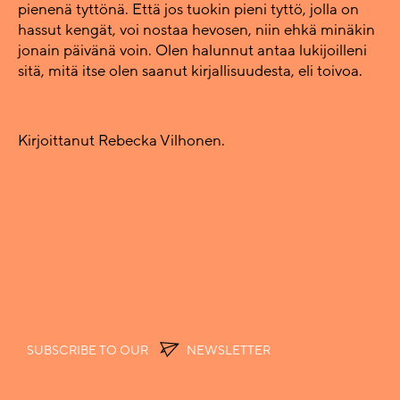
pienenä tyttönä. Että jos tuokin pieni tyttö, jolla on
hassut kengät, voi nostaa hevosen, niin ehkä minäkin
jonain päivänä voin. Olen halunnut antaa lukijoilleni
sitä, mitä itse olen saanut kirjallisuudesta, eli toivoa.
Kirjoittanut Rebecka Vilhonen.
SUBSCRIBE TO OUR
NEWSLETTER