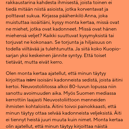
rakkaustarina kahdesta ihmisestä, joista toinen ei
tiedä mitään niistä asioista, jotka korventavat ja
polttavat sukua. Kirjassa päähenkilö Anna, joka
muistuttaa isoäitiäni, kysyy monta kertaa, missä ovat
ne miehet, jotka ovat kadonneet. Missä ovat hänen
miehensä veljet? Kaikki suuttuvat kysymyksistä tai
torjuvat ne kokonaan. Se torjunta ja hiljaisuus on
todella viiltävää ja tulehtunutta. Ja siitä koko Kuopio-
sarjan yksi keskeinen jännite syntyy. Että toiset
tietävät, mutta eivät kerro.
Olen monta kertaa ajatellut, että minun täytyy
kirjoittaa
isäni
isoisäni kadonneista sedistä, joista äitini
kertoi. Neuvostoliitossa alkoi 80-luvun lopussa niin
sanottu avoimuuden aika. Myös Suomen mediassa
kerrottiin laajasti Neuvostoliittoon menneiden
ihmisten kohtaloista. Äitini toivoi painokkaasti, että
minun täytyy ottaa selvää kadonneista veljeksistä. Äiti
ei tiennyt heistä juuri muuta kuin nimet. Monta kertaa
olin ajatellut, että minun täytyy kirjoittaa näistä