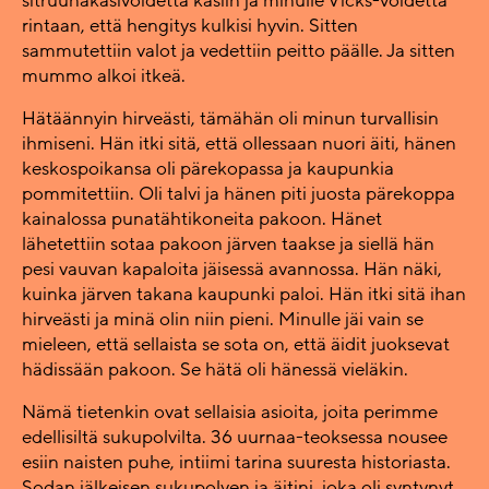
sitruunakäsivoidetta käsiin ja minulle Vicks-voidetta
rintaan, että hengitys kulkisi hyvin. Sitten
sammutettiin valot ja vedettiin peitto päälle. Ja sitten
mummo alkoi itkeä.
Hätäännyin hirveästi, tämähän oli minun turvallisin
ihmiseni. Hän itki sitä, että ollessaan nuori äiti, hänen
keskospoikansa oli pärekopassa ja kaupunkia
pommitettiin. Oli talvi ja hänen piti juosta pärekoppa
kainalossa punatähtikoneita pakoon. Hänet
lähetettiin sotaa pakoon järven taakse ja siellä hän
pesi vauvan kapaloita jäisessä avannossa. Hän näki,
kuinka järven takana kaupunki paloi. Hän itki sitä ihan
hirveästi ja minä olin niin pieni. Minulle jäi vain se
mieleen, että sellaista se sota on, että äidit juoksevat
hädissään pakoon. Se hätä oli hänessä vieläkin.
Nämä tietenkin ovat sellaisia asioita, joita perimme
edellisiltä sukupolvilta. 36 uurnaa-teoksessa nousee
esiin naisten puhe, intiimi tarina suuresta historiasta.
Sodan jälkeisen sukupolven ja äitini, joka oli syntynyt