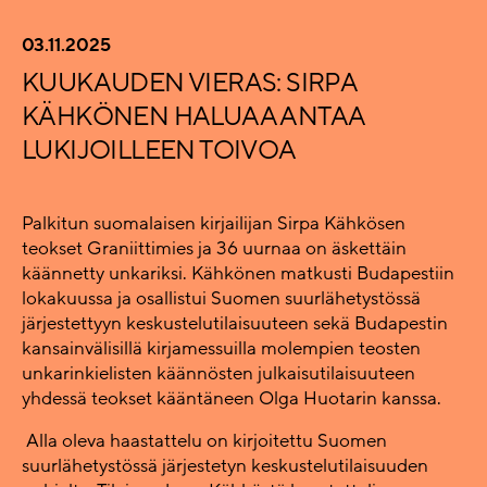
03.11.2025
KUUKAUDEN VIERAS: SIRPA
KÄHKÖNEN HALUAA ANTAA
LUKIJOILLEEN TOIVOA
Palkitun suomalaisen kirjailijan Sirpa Kähkösen
teokset Graniittimies ja 36 uurnaa on äskettäin
käännetty unkariksi. Kähkönen matkusti Budapestiin
lokakuussa ja osallistui Suomen suurlähetystössä
järjestettyyn keskustelutilaisuuteen sekä Budapestin
kansainvälisillä kirjamessuilla molempien teosten
unkarinkielisten käännösten julkaisutilaisuuteen
yhdessä teokset kääntäneen Olga Huotarin kanssa.
Alla oleva haastattelu on kirjoitettu Suomen
suurlähetystössä järjestetyn keskustelutilaisuuden