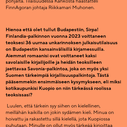
pohjalta. Tilaisuudessa Kähköstä haastatteli
FinnAgoran johtaja Riikkamari Muhonen.
Hienoa että olet tullut Budapestiin, Sirpa!
Finlandia-palkinnon vuonna 2023 voittaneen
teoksesi 36 uurnaa unkarinnoksen julkaisutilaisuus
on Budapestin kansainvälisillä kirjamessuilla.
Aiemmat romaanisi ovat voittaneet kaksi
savolaisille kirjailijoille ja heidän teoksilleen
jaettavaa Savonia-palkintoa, joka on myös yksi
Suomen tärkeimpiä kirjallisuuspalkintoja. Tästä
pääsemmekin ensimmäiseen kysymykseen, eli miksi
kotikaupunkisi Kuopio on niin tärkeässä roolissa
teoksissasi?
Luulen, että tärkein syy siihen on kielellinen,
meillähän kaikilla on jokin sydämen kieli. Minua on
hoivattu ja rakastettu sillä kielellä, jota Kuopiossa
puhutaan. Minulle on ollut myös tärkeää kirjoittaa