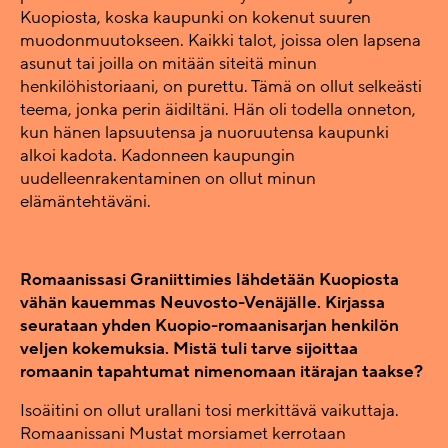
Kuopiosta, koska kaupunki on kokenut suuren
muodonmuutokseen. Kaikki talot, joissa olen lapsena
asunut tai joilla on mitään siteitä minun
henkilöhistoriaani, on purettu. Tämä on ollut selkeästi
teema, jonka perin äidiltäni. Hän oli todella onneton,
kun hänen lapsuutensa ja nuoruutensa kaupunki
alkoi kadota. Kadonneen kaupungin
uudelleenrakentaminen on ollut minun
elämäntehtäväni.
Romaanissasi Graniittimies lähdetään Kuopiosta
vähän kauemmas Neuvosto-Venäjälle. Kirjassa
seurataan yhden Kuopio-romaanisarjan henkilön
veljen kokemuksia. Mistä tuli tarve sijoittaa
romaanin tapahtumat nimenomaan itärajan taakse?
Isoäitini on ollut urallani tosi merkittävä vaikuttaja.
Romaanissani Mustat morsiamet kerrotaan