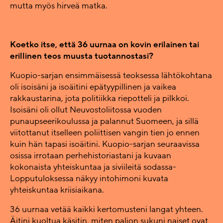
mutta myös hirveä matka.
Koetko itse, että 36 uurnaa on kovin erilainen tai
erillinen teos muusta tuotannostasi?
Kuopio-sarjan ensimmäisessä teoksessa lähtökohtana
oli isoisäni ja isoäitini epätyypillinen ja vaikea
rakkaustarina, jota politiikka riepotteli ja pilkkoi.
Isoisäni oli ollut Neuvostoliitossa vuoden
punaupseerikoulussa ja palannut Suomeen, ja sillä
viitottanut itselleen poliittisen vangin tien jo ennen
kuin hän tapasi isoäitini. Kuopio-sarjan seuraavissa
osissa irrotaan perhehistoriastani ja kuvaan
kokonaista yhteiskuntaa ja siviileitä sodassa-
Lopputuloksessa näkyy intohimoni kuvata
yhteiskuntaa kriisiaikana.
36 uurnaa vetää kaikki kertomusteni langat yhteen.
Äitini kuoltua käsitin, miten paljon sukuni naiset ovat