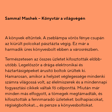
Sammal Mashek
–
Könyvtár a világvégén
A könyvek eltűntek. A zseblámpa vörös fénye csupán
az kiürült polcokat pásztázta végig. Ez már a
harmadik üres könyvesbolt ebben a városrészben.
Természetesen az összes üzletet kifosztották előbb-
utóbb. Legelőször a drága elektronikai és
háztartásigépeket árusító boltok ürültek ki.
Hamarosan, amikor a helyzet véglegessége mindenki
számra világossá volt, az élelmiszerek és a mindennapi
fogyasztási cikkek váltak fő célponttá. Miután már
minden más elfogyott, a tömegek megtámadták, és
kifosztották a fennmaradó üzleteket: bolhapiacokat,
régiségboltokat…, és persze a könyvesboltokat.