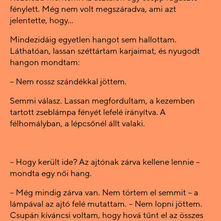
fénylett. Még nem volt megszáradva, ami azt
jelentette, hogy…
Mindezidáig egyetlen hangot sem hallottam.
Láthatóan, lassan széttártam karjaimat, és nyugodt
hangon mondtam:
– Nem rossz szándékkal jöttem.
Semmi válasz. Lassan megfordultam, a kezemben
tartott zseblámpa fényét lefelé irányítva. A
félhomályban, a lépcsőnél állt valaki.
– Hogy került ide? Az ajtónak zárva kellene lennie –
mondta egy női hang.
– Még mindig zárva van. Nem törtem el semmit – a
lámpával az ajtó felé mutattam. – Nem lopni jöttem.
Csupán kíváncsi voltam, hogy hová tűnt el az összes