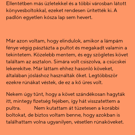
Ellentétben más üzletekkel és a többi városban látott
könyvesboltokkal, ezeket rendesen ürítették ki. A
padlón egyetlen kósza lap sem hevert.
Már azon voltam, hogy elindulok, amikor a lámpám
fénye végig pásztázta a pultot és megakadt valamin a
tekintetem. Közelebb mentem, és egy szögletes követ
találtam az asztalon. Simára volt csiszolva, a csücskei
lekerekítve. Már láttam ehhez hasonló köveket,
általában jósláshoz használták őket. Legtöbbször
ezekre rúnákat véstek, de ez a kő üres volt.
Nekem úgy tűnt, hogy a követ szándékosan hagyták
itt, mintegy fizetség fejében, így hát visszatettem a
pultra. Nem kutattam át tüzetesen a korábbi
boltokat, de biztos voltam benne, hogy azokban is
találhattam volna ugyanilyen, vésetlen rúnaköveket.