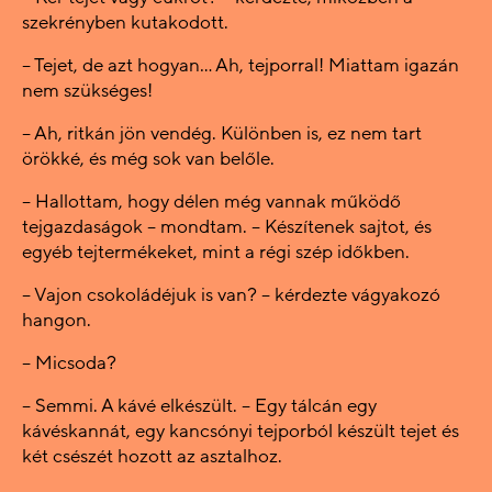
szekrényben kutakodott.
– Tejet, de azt hogyan… Ah, tejporral! Miattam igazán
nem szükséges!
– Ah, ritkán jön vendég. Különben is, ez nem tart
örökké, és még sok van belőle.
– Hallottam, hogy délen még vannak működő
tejgazdaságok – mondtam. – Készítenek sajtot, és
egyéb tejtermékeket, mint a régi szép időkben.
– Vajon csokoládéjuk is van? – kérdezte vágyakozó
hangon.
– Micsoda?
– Semmi. A kávé elkészült. – Egy tálcán egy
kávéskannát, egy kancsónyi tejporból készült tejet és
két csészét hozott az asztalhoz.