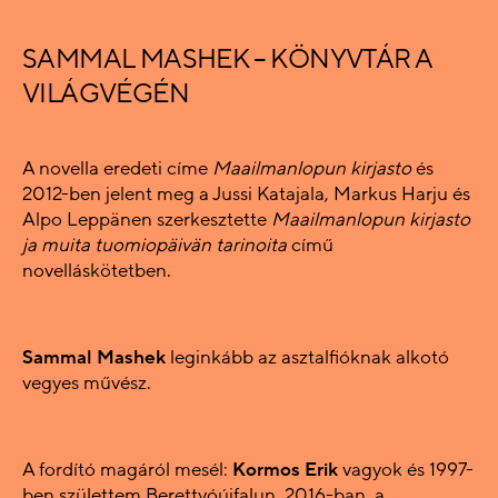
SAMMAL MASHEK – KÖNYVTÁR A
VILÁGVÉGÉN
A novella eredeti címe
Maailmanlopun kirjasto
és
2012-ben jelent meg a Jussi Katajala, Markus Harju és
Alpo Leppänen szerkesztette
Maailmanlopun kirjasto
ja muita tuomiopäivän tarinoita
című
novelláskötetben.
Sammal Mashek
leginkább az asztalfióknak alkotó
vegyes művész.
A fordító magáról mesél:
Kormos Erik
vagyok és 1997-
ben születtem Berettyóújfalun. 2016-ban, a