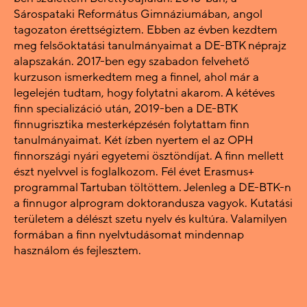
Sárospataki Református Gimnáziumában, angol
tagozaton érettségiztem. Ebben az évben kezdtem
meg felsőoktatási tanulmányaimat a DE-BTK néprajz
alapszakán. 2017-ben egy szabadon felvehető
kurzuson ismerkedtem meg a finnel, ahol már a
legelején tudtam, hogy folytatni akarom. A kétéves
finn specializáció után, 2019-ben a DE-BTK
finnugrisztika mesterképzésén folytattam finn
tanulmányaimat. Két ízben nyertem el az OPH
finnországi nyári egyetemi ösztöndíjat. A finn mellett
észt nyelvvel is foglalkozom. Fél évet Erasmus+
programmal Tartuban töltöttem. Jelenleg a DE-BTK-n
a finnugor alprogram doktorandusza vagyok. Kutatási
területem a délészt szetu nyelv és kultúra. Valamilyen
formában a finn nyelvtudásomat mindennap
használom és fejlesztem.