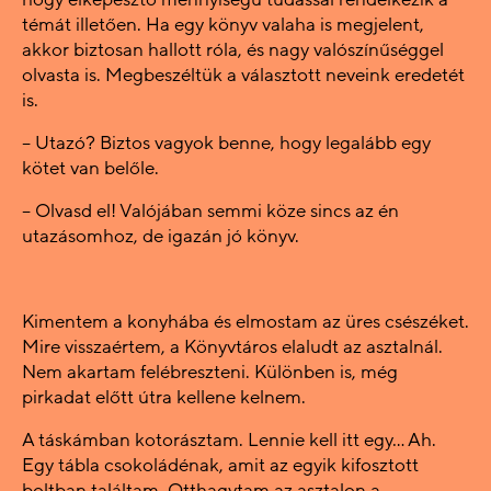
témát illetően. Ha egy könyv valaha is megjelent,
akkor biztosan hallott róla, és nagy valószínűséggel
olvasta is. Megbeszéltük a választott neveink eredetét
is.
– Utazó? Biztos vagyok benne, hogy legalább egy
kötet van belőle.
– Olvasd el! Valójában semmi köze sincs az én
utazásomhoz, de igazán jó könyv.
Kimentem a konyhába és elmostam az üres csészéket.
Mire visszaértem, a Könyvtáros elaludt az asztalnál.
Nem akartam felébreszteni. Különben is, még
pirkadat előtt útra kellene kelnem.
A táskámban kotorásztam. Lennie kell itt egy… Ah.
Egy tábla csokoládénak, amit az egyik kifosztott
boltban találtam. Otthagytam az asztalon a