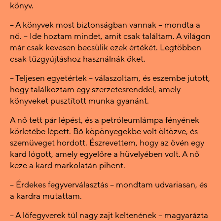
könyv.
– A könyvek most biztonságban vannak – mondta a
nő. – Ide hoztam mindet, amit csak találtam. A világon
már csak kevesen becsülik ezek értékét. Legtöbben
csak tűzgyújtáshoz használnák őket.
– Teljesen egyetértek – válaszoltam, és eszembe jutott,
hogy találkoztam egy szerzetesrenddel, amely
könyveket pusztított munka gyanánt.
A nő tett pár lépést, és a petróleumlámpa fényének
körletébe lépett. Bő köpönyegekbe volt öltözve, és
szemüveget hordott. Észrevettem, hogy az övén egy
kard lógott, amely egyelőre a hüvelyében volt. A nő
keze a kard markolatán pihent.
– Érdekes fegyverválasztás – mondtam udvariasan, és
a kardra mutattam.
– A lőfegyverek túl nagy zajt keltenének – magyarázta