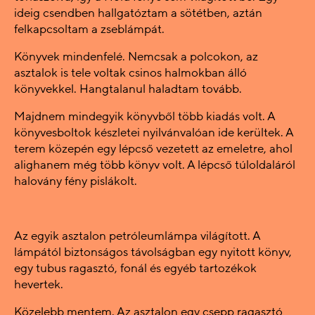
ideig csendben hallgatóztam a sötétben, aztán
felkapcsoltam a zseblámpát.
Könyvek mindenfelé. Nemcsak a polcokon, az
asztalok is tele voltak csinos halmokban álló
könyvekkel. Hangtalanul haladtam tovább.
Majdnem mindegyik könyvből több kiadás volt. A
könyvesboltok készletei nyilvánvalóan ide kerültek. A
terem közepén egy lépcső vezetett az emeletre, ahol
alighanem még több könyv volt. A lépcső túloldaláról
halovány fény pislákolt.
Az egyik asztalon petróleumlámpa világított. A
lámpától biztonságos távolságban egy nyitott könyv,
egy tubus ragasztó, fonál és egyéb tartozékok
hevertek.
Közelebb mentem. Az asztalon egy csepp ragasztó