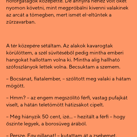
hóforgatagok közepette. De annyira nehéz volt őket
nyomon követni, mint megpróbálni kivenni valakinek
az arcát a tömegben, mert ismét el-eltűntek a
zűrzavarban.
A tér közepére sétáltam. Az alakok kavarogtak
körülöttem, a szél süvítéséből pedig mintha emberi
hangokat hallottam volna ki. Mintha alig hallható
szófoszlányok lettek volna. Becsuktam a szemem.
– Bocsánat, fiatalember, – szólított meg valaki a hátam
mögött.
– Hmm? – az engem megszólító férfi, vastag pufajkát
viselt, a hátán teletömött hátizsákot cipelt.
– Még hiányzik 50 cent, izé… – hezitált a férfi – hogy
őszinte legyek, a borosüveg árából.
– Persze. Egy pillanat! – kutattam át a zsebemet,