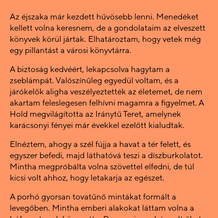
Az éjszaka már kezdett hűvösebb lenni. Menedéket
kellett volna keresnem, de a gondolataim az elveszett
könyvek körül jártak. Elhatároztam, hogy vetek még
egy pillantást a városi könyvtárra.
A biztoság kedvéért, lekapcsolva hagytam a
zseblámpát. Valószínűleg egyedül voltam, és a
járókelők aligha veszélyeztették az életemet, de nem
akartam feleslegesen felhívni magamra a figyelmet. A
Hold megvilágította az Iránytű Teret, amelynek
karácsonyi fényei már évekkel ezelőtt kialudtak.
Elnéztem, ahogy a szél fújja a havat a tér felett, és
egyszer befedi, majd láthatóvá teszi a díszburkolatot.
Mintha megpróbálta volna szövettel elfedni, de túl
kicsi volt ahhoz, hogy letakarja az egészet.
A porhó gyorsan tovatűnő mintákat formált a
levegőben. Mintha emberi alakokat láttam volna a