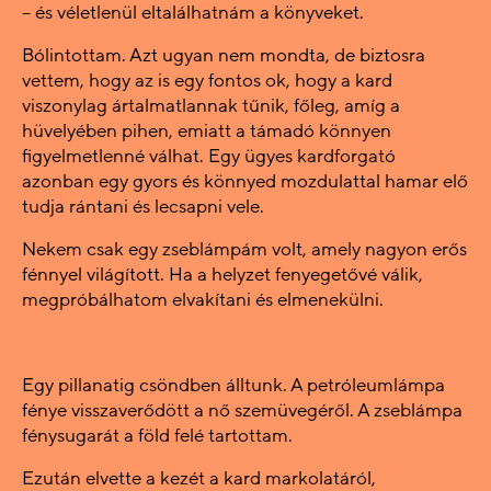
– és véletlenül eltalálhatnám a könyveket.
Bólintottam. Azt ugyan nem mondta, de biztosra
vettem, hogy az is egy fontos ok, hogy a kard
viszonylag ártalmatlannak tűnik, főleg, amíg a
hüvelyében pihen, emiatt a támadó könnyen
figyelmetlenné válhat. Egy ügyes kardforgató
azonban egy gyors és könnyed mozdulattal hamar elő
tudja rántani és lecsapni vele.
Nekem csak egy zseblámpám volt, amely nagyon erős
fénnyel világított. Ha a helyzet fenyegetővé válik,
megpróbálhatom elvakítani és elmenekülni.
Egy pillanatig csöndben álltunk. A petróleumlámpa
fénye visszaverődött a nő szemüvegéről. A zseblámpa
fénysugarát a föld felé tartottam.
Ezután elvette a kezét a kard markolatáról,