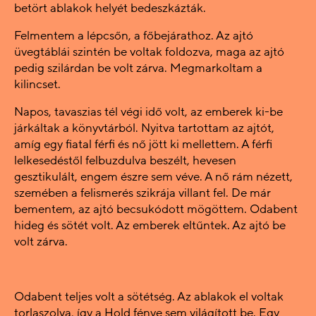
betört ablakok helyét bedeszkázták.
Felmentem a lépcsőn, a főbejárathoz. Az ajtó
üvegtáblái szintén be voltak foldozva, maga az ajtó
pedig szilárdan be volt zárva. Megmarkoltam a
kilincset.
Napos, tavaszias tél végi idő volt, az emberek ki-be
járkáltak a könyvtárból. Nyitva tartottam az ajtót,
amíg egy fiatal férfi és nő jött ki mellettem. A férfi
lelkesedéstől felbuzdulva beszélt, hevesen
gesztikulált, engem észre sem véve. A nő rám nézett,
szemében a felismerés szikrája villant fel. De már
bementem, az ajtó becsukódott mögöttem. Odabent
hideg és sötét volt. Az emberek eltűntek. Az ajtó be
volt zárva.
Odabent teljes volt a sötétség. Az ablakok el voltak
torlaszolva, így a Hold fénye sem világított be. Egy