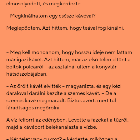
elmosolyodott, és megkérdezte:
– Megkínálhatom egy csésze kávéval?
Meglepődtem. Azt hittem, hogy teával fog kínálni.
– Meg kell mondanom, hogy hosszú ideje nem láttam
már igazi kávét. Azt hittem, már az első télen eltűnt a
boltok polcairól – az asztalnál ültem a könyvtár
hátsószobájában.
– Az őrölt kávét elvitték – magyarázta, és egy kézi
darálóval darálni kezdte a szemes kávét. – De a
szemes kávé megmaradt. Biztos azért, mert túl
fáradtságos megőrölni.
A víz felforrt az edényben. Levette a fazekat a tűzről,
majd a kávéport belekanalazta a vízbe.
– Kér tejet vagy cukrot? – kérdezte, miközben a