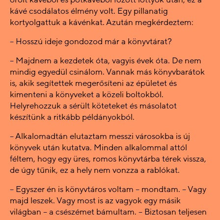
kávé csodálatos élmény volt. Egy pillanatig
kortyolgattuk a kávénkat. Azután megkérdeztem:
– Hosszú ideje gondozod már a könyvtárat?
– Majdnem a kezdetek óta, vagyis évek óta. De nem
mindig egyedül csinálom. Vannak más könyvbarátok
is, akik segítettek megerősíteni az épületet és
kimenteni a könyveket a közeli boltokból.
Helyrehozzuk a sérült köteteket és másolatot
készítünk a ritkább példányokból.
– Alkalomadtán elutaztam messzi városokba is új
könyvek után kutatva. Minden alkalommal attól
féltem, hogy egy üres, romos könyvtárba térek vissza,
de úgy tűnik, ez a hely nem vonzza a rablókat.
– Egyszer én is könyvtáros voltam – mondtam. – Vagy
majd leszek. Vagy most is az vagyok egy másik
világban – a csészémet bámultam. – Biztosan teljesen