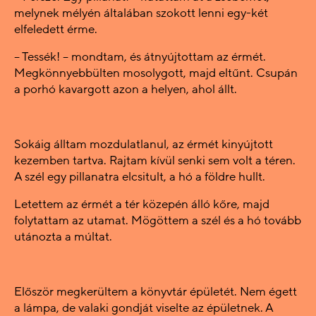
melynek mélyén általában szokott lenni egy-két
elfeledett érme.
– Tessék! – mondtam, és átnyújtottam az érmét.
Megkönnyebbülten mosolygott, majd eltűnt. Csupán
a porhó kavargott azon a helyen, ahol állt.
Sokáig álltam mozdulatlanul, az érmét kinyújtott
kezemben tartva. Rajtam kívül senki sem volt a téren.
A szél egy pillanatra elcsitult, a hó a földre hullt.
Letettem az érmét a tér közepén álló kőre, majd
folytattam az utamat. Mögöttem a szél és a hó tovább
utánozta a múltat.
Először megkerültem a könyvtár épületét. Nem égett
a lámpa, de valaki gondját viselte az épületnek. A