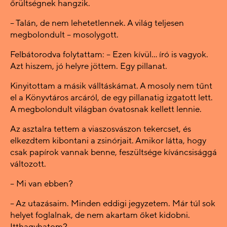
őrültségnek hangzik.
– Talán, de nem lehetetlennek. A világ teljesen
megbolondult – mosolygott.
Felbátorodva folytattam: – Ezen kívül… író is vagyok.
Azt hiszem, jó helyre jöttem. Egy pillanat.
Kinyitottam a másik válltáskámat. A mosoly nem tűnt
el a Könyvtáros arcáról, de egy pillanatig izgatott lett.
A megbolondult világban óvatosnak kellett lennie.
Az asztalra tettem a viaszosvászon tekercset, és
elkezdtem kibontani a zsinórjait. Amikor látta, hogy
csak papírok vannak benne, feszültsége kíváncsisággá
változott.
– Mi van ebben?
– Az utazásaim. Minden eddigi jegyzetem. Már túl sok
helyet foglalnak, de nem akartam őket kidobni.
Itthagyhatom?