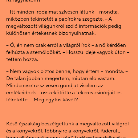
– Itt minden irodalmat szívesen látunk – mondta,
miközben tekintetét a papírokra szegezte. – A
megváltozott világunkról szóló információk pedig
különösen értékesnek bizonyulhatnak.
– Ó, én nem csak erről a világról írok – a nő kérdően
felhúzta a szemöldökét. – Hosszú ideje vagyok úton –
tettem hozzá.
– Nem vagyok biztos benne, hogy értem – mondta. –
De talán jobban megértem, miután elolvastam.
Mindenesetre szívesen gondját viselem az
emlékeidnek – összekötötte a tekercs zsinórjait és
félretette. – Még egy kis kávét?
Késő éjszakáig beszélgettünk a megváltozott világról
és a könyvekről. Többnyire a könyvekről. Kiderült,
hogy elképesztő mennyiségű tudással rendelkezik a