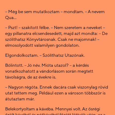
– Még be sem mutatkoztam – mondtam. – A nevem
Qua…
– Pszt! – szakított félbe. – Nem szeretem a neveket –
egy pillanatra elcsendesedett, majd azt mondta: – De
szólíthatsz Könyvtárosnak
.
Csak ne majomnak! –
elmosolyodott valamilyen gondolaton.
Elgondolkoztam. – Szólíthatsz Utazónak.
Bólintott. – Jó név. Mióta utazol? – a kérdés
vonatkozhatott a vándorlásom során megtett
távolságra, de az évekre is.
– Nagyon régóta. Ennek dacára csak viszonylag rövid
utat tettem meg. Például ezen a városon többször is
átutaztam már.
Belekortyoltam a kávéba. Mennyei volt. Az ősrégi
őrölt kávéból és pótkávéból főzött löttyök után, ez a