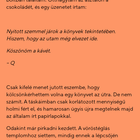
csokoládét, és egy üzenetet írtam:
Nyitott szemmel járok a könyvek tekintetében.
Hiszem, hogy az utam még elvezet ide.
Köszönöm a kávét.
– Q
Csak kifelé menet jutott eszembe, hogy
kölcsönkérhettem volna egy könyvet az útra. De nem
számít. A táskáimban csak korlátozott mennyiségű
holmi fért el, és hamarosan úgyis újra megtelnek majd
az általam írt papírlapokkal.
Odakint már pirkadni kezdett. A vöröstéglás
templomhoz siettem, mindig ennek a lépcsőjén