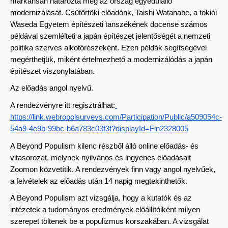
markánsan határozta meg az ország egyedülálló 
modernizálását. Csütörtöki előadónk, Taishi Watanabe, a tokiói 
Waseda Egyetem építészeti tanszékének docense számos 
példával szemlélteti a japán építészet jelentőségét a nemzeti 
politika szerves alkotórészeként. Ezen példák segítségével 
megérthetjük, miként értelmezhető a modernizálódás a japán 
építészet viszonylatában.
Az előadás angol nyelvű.
A rendezvényre itt regisztrálhat:
https://link.webropolsurveys.com/Participation/Public/a509054c-
54a9-4e9b-99bc-b6a783c03f3f?displayId=Fin2328005
A Beyond Populism kilenc részből álló online előadás- és 
vitasorozat, melynek nyilvános és ingyenes előadásait 
Zoomon közvetítik. A rendezvények finn vagy angol nyelvűek, 
a felvételek az előadás után 14 napig megtekinthetők.
A Beyond Populism azt vizsgálja, hogy a kutatók és az 
intézetek a tudományos eredmények előállítóiként milyen 
szerepet töltenek be a populizmus korszakában. 
A vizsgálat 