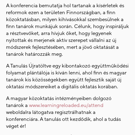
A konferencia bemutatja hol tartanak a kísérletek és
reformok ezen a területen Finnországban, a finn
közoktatásban, milyen kihívásokkal szembesülnek a
finn tanárok munkájuk során. Célunk, hogy inspiráljuk
a résztvevőket, arra hívjuk őket, hogy legyenek
nyitottak és merjenek aktív szerepet vállalni az új
módszerek fejlesztésében, mert a jövő oktatását a
tanárok határozzák meg.
A Tanulás Újratöltve egy kibontakozó együttműködési
folyamat plántálója is kíván lenni, ahol finn és magyar
tanárok kis közösségekben együtt fejlesztik saját új
oktatási módszereiket a digitális oktatás korában.
A magyar közoktatás intézményeiben dolgozó
tanárok a
www.learningreloaded.eu/attend
weboldalra látogatva regisztrálhatnak a
konferenciára. A tanulás ott kezdődik, ahol a tudás
véget ér!