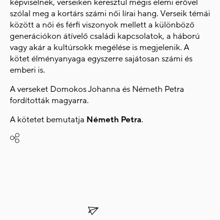
képviselnek, verseiken keresztül mégis elemi erővel
szólal meg a kortárs számi női lírai hang. Verseik témái
között a női és férfi viszonyok mellett a különböző
generációkon átívelő családi kapcsolatok, a háború
vagy akár a kultúrsokk megélése is megjelenik. A
kötet élményanyaga egyszerre sajátosan számi és
emberi is.
A verseket Domokos Johanna és Németh Petra
fordították magyarra.
A kötetet bemutatja
Németh Petra
.
Share
SUBSCRIBE TO OUR
NEWSLETTER