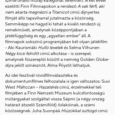
szinte önálló műfaji kategóriát teremtett. A két évvel
ezelőtti Finn Filmnapokon a rendező
A vak férfi, aki
nem akarta megnézni a Titanicot
című díjnyertes
filmjét álló tapsviharral jutalmazta a közönség.
Semmiképp ne hagyd ki tehát a kiváló rendező új
remekművét, amelynek középpontjában a
játékfüggőség és egy „agyatlan ember” áll. A
filmnapok sokszínű programjában két olyan játékfilm
– Aki Kaurismäki
Hulló levelek
és Selma Vilhunen
Négy kicsi felnőtt
című alkotása – is szerepel,
amelynek főszereplői között a nemrég Golden Globe-
díjra jelölt színésznőt, Alma Pöystit láthatjuk.
Az idei fesztivál rövidfilmválasztéka és
dokumentumfilmes felhozatala is igen változatos: Suvi
West
Máhccan – Hazatérés
című, érzelmekkel teli
filmjében a Finn Nemzeti Múzeum kulcsfontosságú
műtárgyakat szolgáltat vissza Sápmi (a négy ország
határait átszelő Számiföld) őslakóinak, a számi
közösségnek. Juha Suonpää
Hiúzokkal suttogó
című