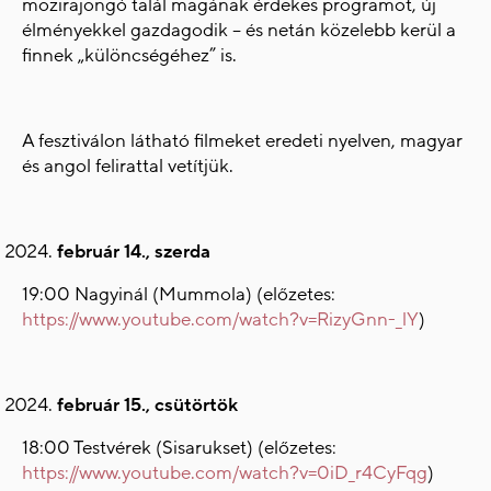
mozirajongó talál magának érdekes programot, új
élményekkel gazdagodik – és netán közelebb kerül a
finnek „különcségéhez” is.
A fesztiválon látható filmeket eredeti nyelven, magyar
és angol felirattal vetítjük.
február 14., szerda
19:00 Nagyinál (Mummola) (előzetes:
https://www.youtube.com/watch?v=RizyGnn-_lY
)
február 15., csütörtök
18:00 Testvérek (Sisarukset) (előzetes:
https://www.youtube.com/watch?v=0iD_r4CyFqg
)