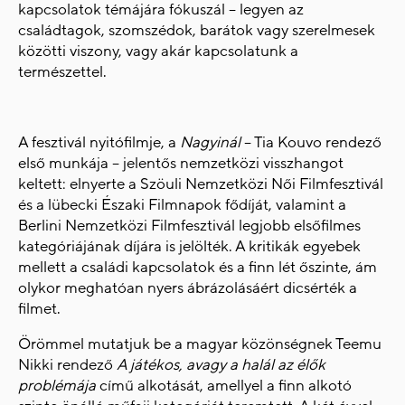
kapcsolatok témájára fókuszál – legyen az
családtagok, szomszédok, barátok vagy szerelmesek
közötti viszony, vagy akár kapcsolatunk a
természettel.
A fesztivál nyitófilmje, a
Nagyinál
– Tia Kouvo rendező
első munkája – jelentős nemzetközi visszhangot
keltett: elnyerte a Szöuli Nemzetközi Női Filmfesztivál
és a lübecki Északi Filmnapok fődíját, valamint a
Berlini Nemzetközi Filmfesztivál legjobb elsőfilmes
kategóriájának díjára is jelölték. A kritikák egyebek
mellett a családi kapcsolatok és a finn lét őszinte, ám
olykor meghatóan nyers ábrázolásáért dicsérték a
filmet.
Örömmel mutatjuk be a magyar közönségnek Teemu
Nikki rendező
A játékos, avagy a halál az élők
problémája
című alkotását, amellyel a finn alkotó