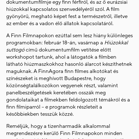
dokumentumfilmje egy finn férfiról, és az ő eurázsiai
hiúzokkal kapcsolatos szenvedélyéről szól. A film
gyönyörű, megható képet fest a természetről, illetve
az ember és a vadon élő állatok kapcsolatáról.
A Finn Filmnapokon ezúttal sem lesz hiány különleges
programokban: február 18-án, vasárnap a
Hiúzokkal
suttogó
című dokumentumfilm vetítése előtt
workshopot tartunk, ahol a látogatók a filmben
látható hiúzmaszkokhoz hasonló álarcot készíthetnek
maguknak. A FinnAgora finn filmes alkotókat és
színészeket is meghívott Budapestre, hogy
közönségtalálkozókon vegyenek részt, valamint
panelbeszélgetések keretében osszák meg
gondolataikat a filmekben feldolgozott témákról és a
finn filmiparról – e programok részleteit a
későbbiekben tesszük közzé.
Reméljük, hogy a tizenharmadik alkalommal
megrendezésre kerülő Finn Filmnapokon minden