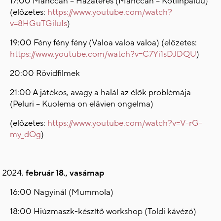
17:00 Máhccan – Hazatérés (Máhccan – Kotiinpaluu)
(előzetes:
https://www.youtube.com/watch?
v=8HGuTGiluIs
)
19:00 Fény fény fény (Valoa valoa valoa) (előzetes:
https://www.youtube.com/watch?v=C7Yi1sDJDQU
)
20:00 Rövidfilmek
21:00 A játékos, avagy a halál az élők problémája
(Peluri – Kuolema on elävien ongelma)
(előzetes:
https://www.youtube.com/watch?v=V-rG-
my_dOg
)
február 18., vasárnap
16:00 Nagyinál (Mummola)
18:00 Hiúzmaszk-készítő workshop (Toldi kávézó)