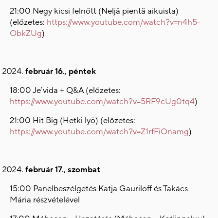
21:00 Negy kicsi felnőtt (Neljä pientä aikuista)
(előzetes:
https://www.youtube.com/watch?v=n4h5-
ObkZUg
)
február 16., péntek
18:00 Je’vida + Q&A (előzetes:
https://www.youtube.com/watch?v=5RF9cUg0tq4
)
21:00 Hit Big (Hetki lyö) (előzetes:
https://www.youtube.com/watch?v=Z1rfFiOnamg
)
február 17., szombat
15:00 Panelbeszélgetés Katja Gauriloff és Takács
Mária részvételével