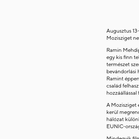
Augusztus 13-
Mozisziget ne
Ramin Mehdip
egy kis finn t
természet sze
bevándorlási 
Ramint éppen 
család felhasz
hozzáállással 
A Mozisziget 
kerül megrend
hálózat külön
EUNIC-országo
Mindegyik film