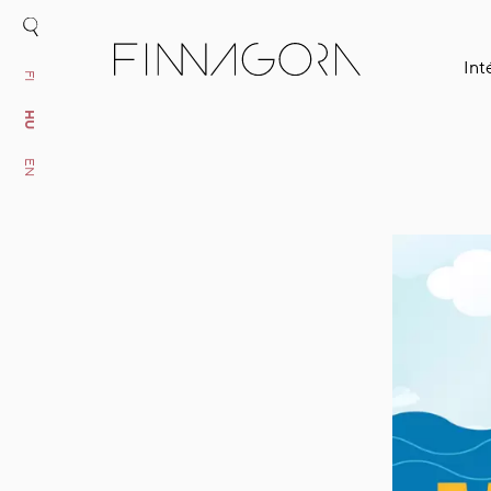
In
FI
HU
EN