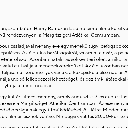
án, szombaton Hamy Ramezan Első hó című filmje kerül vet
vű rendezvényen, a Margitszigeti Atlétikai Centrumban.
our családjával néhány éve egy menekültügyi befogadókö
elepülésen. Az életük a barátságokról, valamint a nyár, a pala
retetéről szól. Azonban hatalmas sokként éri őket, amikor a 
hivatal elutasítja a menedékkérelmüket. Az élet azonban ne
teljesen új körülmények várják: a középiskola első napjai.
nálja utolsó fellebbezési lehetőségét, és pozitív kilátásokkal 
folytatja a mindennapjait.
egy kültéri filmes esemény, amely augusztus 2. és augusztus 
ezésre a Margitszigeti Atlétikai Centrumban. Az esemény
böző országainak együttműködésével jött létre. Minden n
k filmjei lesznek vetítve. Mindegyik vetítés 20:00-kor kez
 magyar felirattal kerül vetítésre. Az Első hó esetén angol fel