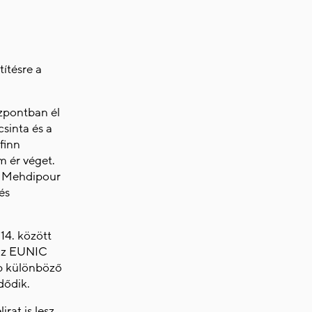
ítésre a
zpontban él
csinta és a
finn
m ér véget.
 A Mehdipour
és
14. között
 az EUNIC
ap különböző
dődik.
irat is lesz.