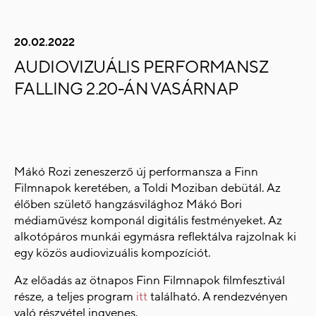
20.02.2022
AUDIOVIZUÁLIS PERFORMANSZ
FALLING 2.20-ÁN VASÁRNAP
Mákó Rozi zeneszerző új performansza a Finn
Filmnapok keretében, a Toldi Moziban debütál. Az
élőben születő hangzásvilághoz Mákó Bori
médiaművész komponál digitális festményeket. Az
alkotópáros munkái egymásra reflektálva rajzolnak ki
egy közös audiovizuális kompozíciót.
Az előadás az ötnapos Finn Filmnapok filmfesztivál
része, a teljes program
itt
található. A rendezvényen
való részvétel ingyenes.