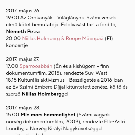
2017. május 26.
19:00 Az Örökanyák – Világlányok. Számi versek.
című kötet bemutatója. Felolvasást tart a fordító,
Németh Petra
20:00
Niillas Holmberg & Roope Mäenpää
(FI)
koncertje
2017. május 27.
17.00
Sparrooabbán
(Én és a kishúgom – finn
dokumentumfilm, 2015), rendezte Suvi West
18.15 Kulturális aktivizmus - Beszélgetés a 2016-ban
az Év Számi Embere Díjjal kitüntetett zenész, költő és
szerző
Niillas Holmberg
gel
2017. május 28.
15.00
Min mors hemmelighet
(Számi vagyok –
norvég dokumentumfilm, 2009), rendezte Elle-Astri
Lundby; a Norvég Királyi Nagykövetséggel