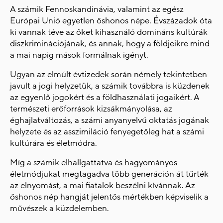
A számik Fennoskandinávia, valamint az egész
Európai Unió egyetlen őshonos népe. Évszázadok óta
ki vannak téve az őket kihasználó domináns kultúrák
diszkriminációjának, és annak, hogy a földjeikre mind
a mai napig mások formálnak igényt.
Ugyan az elmúlt évtizedek során némely tekintetben
javult a jogi helyzetük, a számik továbbra is küzdenek
az egyenlő jogokért és a földhasználati jogaikért. A
természeti erőforrások kizsákmányolása, az
éghajlatváltozás, a számi anyanyelvű oktatás jogának
helyzete és az asszimiláció fenyegetőleg hat a számi
kultúrára és életmódra.
Míg a számik elhallgattatva és hagyományos
életmódjukat megtagadva több generáción át tűrték
az elnyomást, a mai fiatalok beszélni kívánnak. Az
őshonos nép hangját jelentős mértékben képviselik a
művészek a küzdelemben.