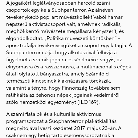
A jogaikért leglátványosabban harcoló számi
csoportok egyike a Suohpanterror. Az álnéven
tevékenykedő pop-art művészkollektívából hamar
népszerű aktivistacsoport vált, amelynek radikális,
meghökkentő művészete megállásra kényszerít, és
elgondolkodtat. „Politika művészeti köntösben” –
aposztrofálja tevékenységüket a csoport egyik tagja. A
Suohpanterror célja, hogy alkotásaival felhívja a
figyelmet a számik jogaira és sérelmeire, vagyis, az
elnyomásra és a rasszizmusra, a multinacionális cégek
által folytatott bányászatra, amely Számiföld
természeti kincseinek kiaknázására törekszik,
valamint a tényre, hogy Finnország továbbra sem
ratifikálta az őshonos népek jogainak védelméről
szóló nemzetközi egyezményt (ILO 169).
A számi fiatalok és a kulturális aktivizmus
programsorozat a Suophanterror plakátkiállítás
megnyitójával veszi kezdetét 2017. május 23-án. A
csaknem egy hétig tartó eseménysorozatnak a