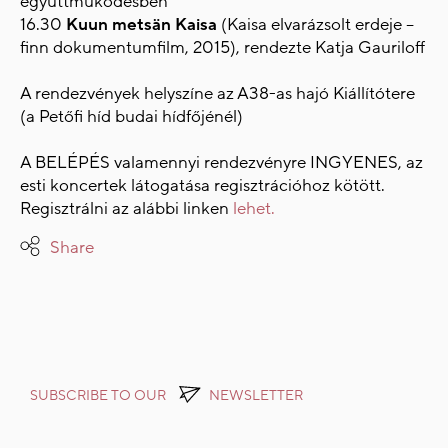
együttműködésben
16.30
Kuun metsän Kaisa
(Kaisa elvarázsolt erdeje –
finn dokumentumfilm, 2015), rendezte Katja Gauriloff
A rendezvények helyszíne az A38-as hajó Kiállítótere
(a Petőfi híd budai hídfőjénél)
A BELÉPÉS valamennyi rendezvényre INGYENES, az
esti koncertek látogatása regisztrációhoz kötött.
Regisztrálni az alábbi linken
lehet.
Share
SUBSCRIBE TO OUR
NEWSLETTER