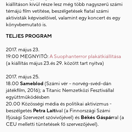
kiállításon kívül része lesz még több nagyszerű számi
témájú film vetítése, beszélgetések fiatal számi
aktivisták képviselőivel, valamint egy koncert és egy
könyvbemutató is.
TELJES PROGRAM
2017. május 23.
19:00 MEGNYITÓ:
A Suophanterror plakátkiállítása
(a kiállítás május 23.és 29. között tart nyitva)
2017. május 25.
18.00
Sameblod
(Számi vér – norvég–svéd–dán
játékfilm, 2016); a Titanic Nemzetközi Fesztivállal
együttműködésben
20.00 Közösségi média és politikai aktivizmus -
beszélgetés
Petra Laiti
val (a Finnországi Számi
Ifjúsági Szervezet szóvivőjével) és
Békés Gáspár
ral (a
CEU melletti tüntetések fő szervezőjével).