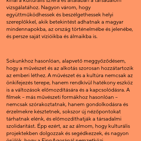
kínál a kulturális szféra és általában a társadalom
vizsgálatához. Nagyon várom, hogy
együttműködhessek és beszélgethessek helyi
szereplőkkel, akik betekintést adhatnak a magyar
mindennapokba, az ország történelmébe és jelenébe,
és persze saját vízióikba és álmaikba is.
Sokunkhoz hasonlóan, alapvető meggyőződésem,
hogy a művészet és az alkotás szorosan hozzátartozik
az emberi léthez. A művészet és a kultúra nemcsak az
önkifejezés terepe, hanem rendkívül hatékony eszköz
is a változások előmozdítására és a kapcsolódásra. A
filmek – más művészeti formákhoz hasonlóan –
nemcsak szórakoztatnak, hanem gondolkodásra és
érzelmekre késztetnek, sokszor új nézőpontokat
tárhatnak elénk, és előmozdíthatják a társadalmi
szolidaritást. Épp ezért, az az álmom, hogy kulturális
projektekben dolgozzak és segédkezzek, és nagyon
örülök, hogy a FinnAgoránál nemzetközi