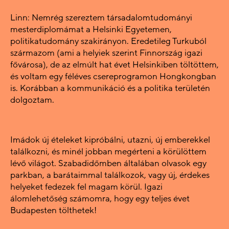
Linn: Nemrég szereztem társadalomtudományi
mesterdiplomámat a Helsinki Egyetemen,
politikatudomány szakirányon. Eredetileg Turkuból
származom (ami a helyiek szerint Finnország igazi
fővárosa), de az elmúlt hat évet Helsinkiben töltöttem,
és voltam egy féléves csereprogramon Hongkongban
is. Korábban a kommunikáció és a politika területén
dolgoztam.
Imádok új ételeket kipróbálni, utazni, új emberekkel
találkozni, és minél jobban megérteni a körülöttem
lévő világot. Szabadidőmben általában olvasok egy
parkban, a barátaimmal találkozok, vagy új, érdekes
helyeket fedezek fel magam körül. Igazi
álomlehetőség számomra, hogy egy teljes évet
Budapesten tölthetek!