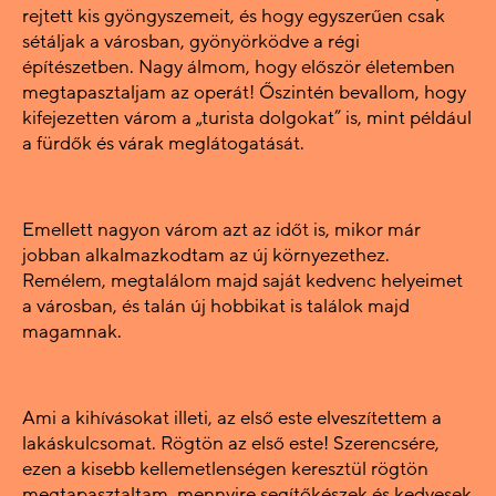
rejtett kis gyöngyszemeit, és hogy egyszerűen csak
sétáljak a városban, gyönyörködve a régi
építészetben. Nagy álmom, hogy először életemben
megtapasztaljam az operát! Őszintén bevallom, hogy
kifejezetten várom a „turista dolgokat” is, mint például
a fürdők és várak meglátogatását.
Emellett nagyon várom azt az időt is, mikor már
jobban alkalmazkodtam az új környezethez.
Remélem, megtalálom majd saját kedvenc helyeimet
a városban, és talán új hobbikat is találok majd
magamnak.
Ami a kihívásokat illeti, az első este elveszítettem a
lakáskulcsomat. Rögtön az első este! Szerencsére,
ezen a kisebb kellemetlenségen keresztül rögtön
megtapasztaltam, mennyire segítőkészek és kedvesek