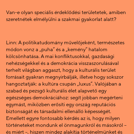
Van-e olyan speciális érdeklődési területetek, amiben
szeretnétek elmélyülni a szakmai gyakorlat alatt?
Linn: A politikatudomány művelőjeként, természetes
módon vonz a „puha” és a „kemény” hatalom
kölcsönhatása. A mai konfliktusokkal, gazdasági
nehézségekkel és a demokrácia visszaszorulásával
terhelt világban aggaszt, hogy a kulturális terület
forrásait gyakran megnyirbálják, illetve hogy sokszor
hangoztatják: a kultúra csupán „luxus”. Valójában a
szabad és pezsgő kulturális élet alapvető egy
egészséges demokráciához: segít jobban megérteni
egymást, miközben erősíti egy ország reputációs
biztonságát és társadalmi ellenálló képességét.
Emellett egyre fontosabb kérdés az is, hogy milyen
történeteket mondunk el önmagunkról és másokról –
és miért –, hiszen mindez alakítja történelmünket és