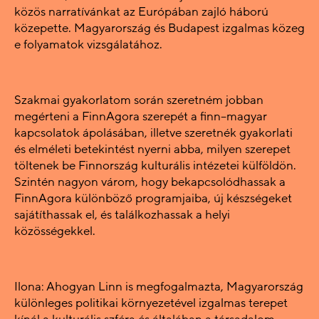
közös narratívánkat az Európában zajló háború
közepette. Magyarország és Budapest izgalmas közeg
e folyamatok vizsgálatához.
Szakmai gyakorlatom során szeretném jobban
megérteni a FinnAgora szerepét a finn–magyar
kapcsolatok ápolásában, illetve szeretnék gyakorlati
és elméleti betekintést nyerni abba, milyen szerepet
töltenek be Finnország kulturális intézetei külföldön.
Szintén nagyon várom, hogy bekapcsolódhassak a
FinnAgora különböző programjaiba, új készségeket
sajátíthassak el, és találkozhassak a helyi
közösségekkel.
Ilona: Ahogyan Linn is megfogalmazta, Magyarország
különleges politikai környezetével izgalmas terepet