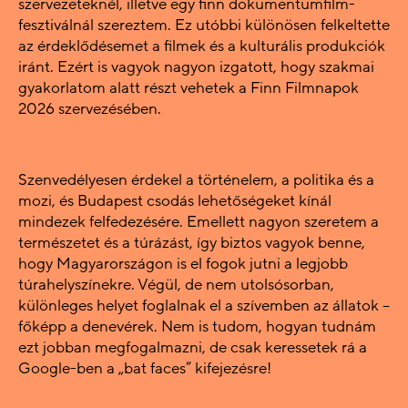
szervezeteknél, illetve egy finn dokumentumfilm-
fesztiválnál szereztem. Ez utóbbi különösen felkeltette
az érdeklődésemet a filmek és a kulturális produkciók
iránt. Ezért is vagyok nagyon izgatott, hogy szakmai
gyakorlatom alatt részt vehetek a Finn Filmnapok
2026 szervezésében.
Szenvedélyesen érdekel a történelem, a politika és a
mozi, és Budapest csodás lehetőségeket kínál
mindezek felfedezésére. Emellett nagyon szeretem a
természetet és a túrázást, így biztos vagyok benne,
hogy Magyarországon is el fogok jutni a legjobb
túrahelyszínekre. Végül, de nem utolsósorban,
különleges helyet foglalnak el a szívemben az állatok –
főképp a denevérek. Nem is tudom, hogyan tudnám
ezt jobban megfogalmazni, de csak keressetek rá a
Google-ben a „bat faces” kifejezésre!