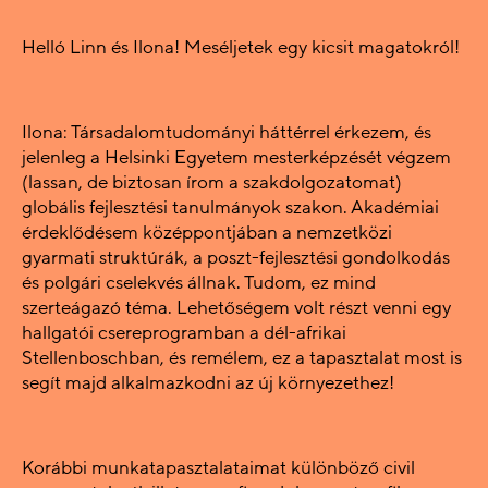
Helló Linn és Ilona! Meséljetek egy kicsit magatokról!
Ilona: Társadalomtudományi háttérrel érkezem, és
jelenleg a Helsinki Egyetem mesterképzését végzem
(lassan, de biztosan írom a szakdolgozatomat)
globális fejlesztési tanulmányok szakon. Akadémiai
érdeklődésem középpontjában a nemzetközi
gyarmati struktúrák, a poszt-fejlesztési gondolkodás
és polgári cselekvés állnak. Tudom, ez mind
szerteágazó téma. Lehetőségem volt részt venni egy
hallgatói csereprogramban a dél-afrikai
Stellenboschban, és remélem, ez a tapasztalat most is
segít majd alkalmazkodni az új környezethez!
Korábbi munkatapasztalataimat különböző civil