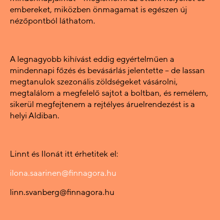
embereket, miközben önmagamat is egészen új
nézőpontból láthatom.
A legnagyobb kihívást eddig egyértelműen a
mindennapi főzés és bevásárlás jelentette – de lassan
megtanulok szezonális zöldségeket vásárolni,
megtalálom a megfelelő sajtot a boltban, és remélem,
sikerül megfejtenem a rejtélyes áruelrendezést is a
helyi Aldiban.
Linnt és Ilonát itt érhetitek el:
ilona.saarinen@finnagora.hu
linn.svanberg@finnagora.hu