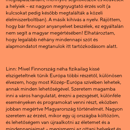
a helyiek – ez nagyon megnyugtató érzés volt (a
kulcsokat pedig később megtalálták a közeli
élelmiszerboltban). A másik kihívás a nyelv. Rájöttem,
hogy bár finnugor anyanyelvet beszélek, ez egyáltalán
nem segít a magyar megértésében! Elhatároztam,
hogy legalább néhány mindennapi szót és
alapmondatot megtanulok itt tartózkodásom alatt.
Linn: Mivel Finnország néha fizikailag kissé
elszigeteltnek tűnik Európa többi részétől, különösen
élvezem, hogy most Közép-Európa szívében lehetek,
annak minden lehetőségével. Szeretem magamba
inni a város hangulatát, érezni a pezsgését, különféle
eseményeken és programokat venni részt, eközben
jobban megértve Magyarország történelmét. Nagyon
szeretem az érzést, mikor egy új országba költözöm,
és lehetőségem van újraalkotni az életemet és a
mindennapjaimat – megismerni az ottani helyeket és