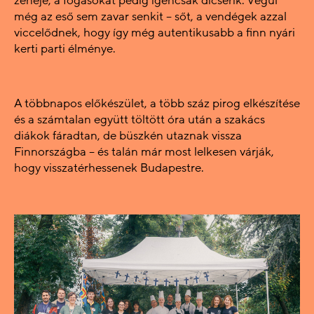
zenéje, a fogásokat pedig igencsak dicsérik. Végül
még az eső sem zavar senkit – sőt, a vendégek azzal
viccelődnek, hogy így még autentikusabb a finn nyári
kerti parti élménye.
A többnapos előkészület, a több száz pirog elkészítése
és a számtalan együtt töltött óra után a szakács
diákok fáradtan, de büszkén utaznak vissza
Finnországba – és talán már most lelkesen várják,
hogy visszatérhessenek Budapestre.