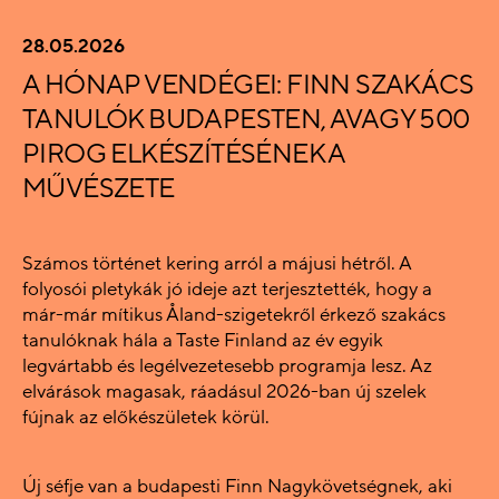
28.05.2026
A HÓNAP VENDÉGEI: FINN SZAKÁCS
TANULÓK BUDAPESTEN, AVAGY 500
PIROG ELKÉSZÍTÉSÉNEK A
MŰVÉSZETE
Számos történet kering arról a májusi hétről. A
folyosói pletykák jó ideje azt terjesztették, hogy a
már-már mítikus Åland-szigetekről érkező szakács
tanulóknak hála a Taste Finland az év egyik
legvártabb és legélvezetesebb programja lesz. Az
elvárások magasak, ráadásul 2026-ban új szelek
fújnak az előkészületek körül.
Új séfje van a budapesti Finn Nagykövetségnek, aki