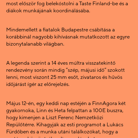
most először fog belekóstolni a Taste Finland-be és a
diákok munkájának koordinálásába.
Mindemellett a fiatalok Budapestre csábítása a
korábbinál nagyobb kihívásnak mutatkozott az egyre
bizonytalanabb világban.
A legenda szerint a 14 éves múltra visszatekintő
rendezvény során mindig ”szép, májusi idő” szokott
lenni, most viszont 25 mm esőt, zivataros és hűvös
időjárást ígér az előrejelzés.
Május 12-én, egy keddi nap estéjén a FinnAgora két
gyakornoka, Linn és Heta felpattan a 100E buszra,
hogy kimenjen a Liszt Ferenc Nemzetközi
Repülőtérre. Kihagyják az esti programot a Lukács
Fürdőben és a munka utáni találkozókat, hogy a