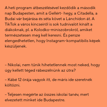
A heti program átbeszélésével kezdődik a második
nap Budapesten, amit a Gellért- hegy, a Citadella, a
Budai vár bejárása és séta követ a Lánchídon át. A
TikTok a város kincseiről is sok tudnivalót kínált a
diákoknak, pl. a Kolodko-miniszobrokról, amiket
természetesen meg kell keresni. És persze
elengedhetetlen, hogy Instagram-kompatibilis képek
készüljenek.
– Nikolai, nem tűnik hihetetlennek most neked, hogy
úgy kellett téged rábeszélnünk az útra?
– Kábé 12 órája vagyok itt, de máris ide szeretnék
költözni.
– Teljesen megérte az összes iskolai tanév, mert
elvezetett minket ide Budapestre.