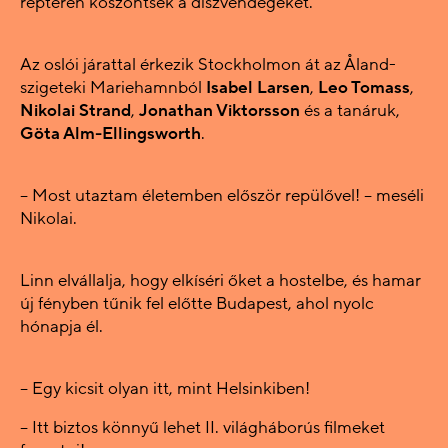
reptéren köszöntsék a díszvendégeket.
Az oslói járattal érkezik Stockholmon át az Åland-
szigeteki Mariehamnból
Isabel Larsen
,
Leo Tomass
,
Nikolai Strand
,
Jonathan Viktorsson
és a tanáruk,
Göta Alm-Ellingsworth
.
– Most utaztam életemben először repülővel! – meséli
Nikolai.
Linn elvállalja, hogy elkíséri őket a hostelbe, és hamar
új fényben tűnik fel előtte Budapest, ahol nyolc
hónapja él.
– Egy kicsit olyan itt, mint Helsinkiben!
– Itt biztos könnyű lehet II. világháborús filmeket