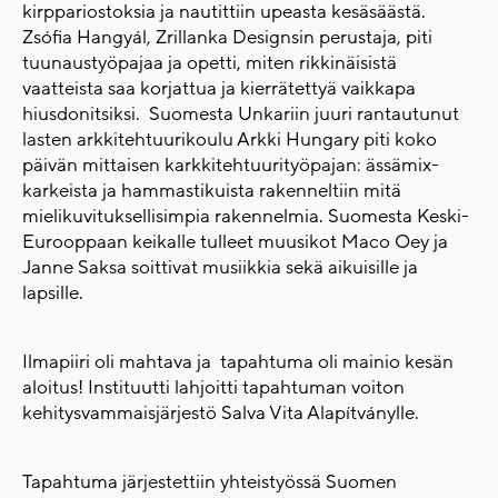
kirppariostoksia ja nautittiin upeasta kesäsäästä.
Zsófia Hangyál, Zrillanka Designsin perustaja, piti
tuunaustyöpajaa ja opetti, miten rikkinäisistä
vaatteista saa korjattua ja kierrätettyä vaikkapa
hiusdonitsiksi. Suomesta Unkariin juuri rantautunut
lasten arkkitehtuurikoulu Arkki Hungary piti koko
päivän mittaisen karkkitehtuurityöpajan: ässämix-
karkeista ja hammastikuista rakenneltiin mitä
mielikuvituksellisimpia rakennelmia. Suomesta Keski-
Eurooppaan keikalle tulleet muusikot Maco Oey ja
Janne Saksa soittivat musiikkia sekä aikuisille ja
lapsille.
Ilmapiiri oli mahtava ja tapahtuma oli mainio kesän
aloitus! Instituutti lahjoitti tapahtuman voiton
kehitysvammaisjärjestö Salva Vita Alapítványlle.
Tapahtuma järjestettiin yhteistyössä Suomen