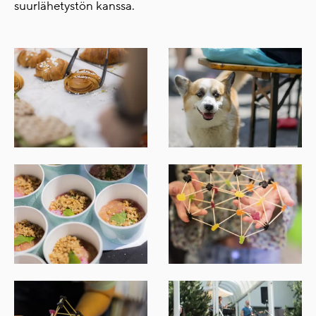
suurlähetystön kanssa.