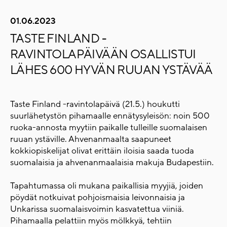
01.06.2023
TASTE FINLAND -
RAVINTOLAPÄIVÄÄN OSALLISTUI
LÄHES 600 HYVÄN RUUAN YSTÄVÄÄ
Taste Finland -ravintolapäivä (21.5.) houkutti
suurlähetystön pihamaalle ennätysyleisön: noin 500
ruoka-annosta myytiin paikalle tulleille suomalaisen
ruuan ystäville. Ahvenanmaalta saapuneet
kokkiopiskelijat olivat erittäin iloisia saada tuoda
suomalaisia ja ahvenanmaalaisia makuja Budapestiin.
Tapahtumassa oli mukana paikallisia myyjiä, joiden
pöydät notkuivat pohjoismaisia leivonnaisia ja
Unkarissa suomalaisvoimin kasvatettua viiniä.
Pihamaalla pelattiin myös mölkkyä, tehtiin