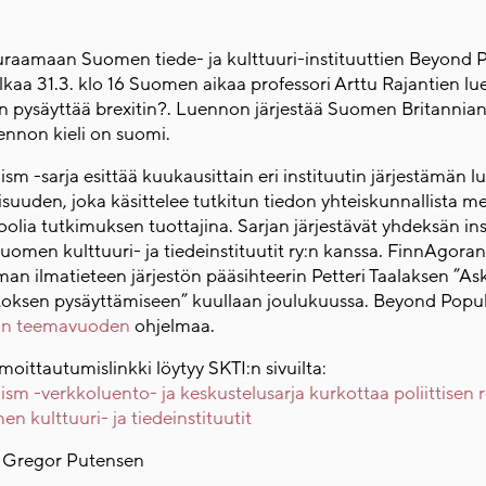
uraamaan Suomen tiede- ja kulttuuri-instituuttien Beyond 
alkaa 31.3. klo 16 Suomen aikaa professori Arttu Rajantien l
in pysäyttää brexitin?. Luennon järjestää Suomen Britannian 
uennon kieli on suomi.
m -sarja esittää kuukausittain eri instituutin järjestämän l
isuuden, joka käsittelee tutkitun tiedon yhteiskunnallista me
roolia tutkimuksen tuottajina. Sarjan järjestävät yhdeksän ins
Suomen kulttuuri- ja tiedeinstituutit ry:n kanssa. FinnAgora
man ilmatieteen järjestön pääsihteerin Petteri Taalaksen ”As
oksen pysäyttämiseen” kuullaan joulukuussa. Beyond Popu
don teemavuoden
ohjelmaa.
lmoittautumislinkki löytyy SKTI:n sivuilta:
sm -verkkoluento- ja keskustelusarja kurkottaa poliittisen r
n kulttuuri- ja tiedeinstituutit
n Gregor Putensen