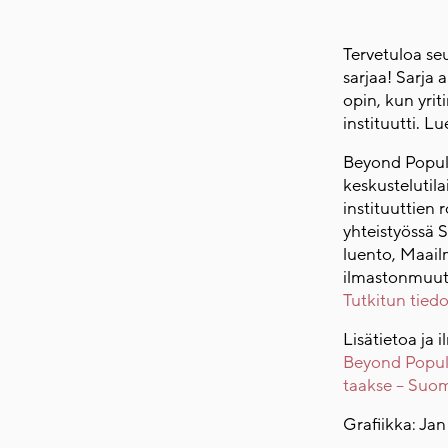
Tervetuloa se
sarjaa! Sarja 
opin, kun yrit
instituutti. L
Beyond Populis
keskustelutila
instituuttien 
yhteistyössä 
luento, Maail
ilmastonmuut
Tutkitun tie
Lisätietoa ja i
Beyond Populi
taakse – Suome
Grafiikka: Ja