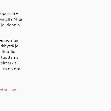
Populism -
uennolla Mitä
ja Irlannin
uennon tai
rkitystä ja
tituuttia
n tuottama
kelmerkit
lism on osa
etoriikan