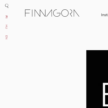
Inst
FI
HU
EN