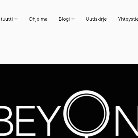
ituutti
Ohjelma
Blogi
Uutiskirje
Yhteysti