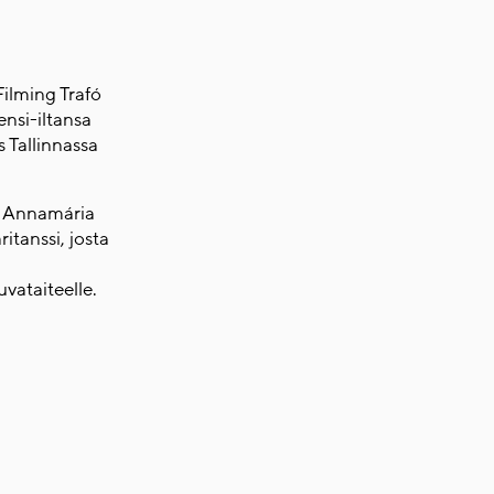
ilming Trafó
nsi-iltansa
 Tallinnassa
n Annamária
itanssi, josta
vataiteelle.