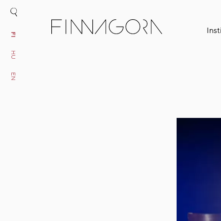
Inst
FI
HU
EN