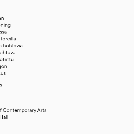
an
ening
essa
toreilla
ia hohtavia
haihtuva
dotettu
gon
tus
s
of Contemporary Arts
Hall