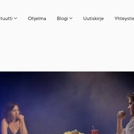
ituutti
Ohjelma
Blogi
Uutiskirje
Yhteysti