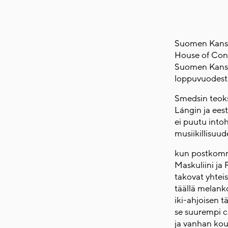
Suomen Kansal
House of Cont
Suomen Kansal
loppuvuodest
Smedsin teoks
Lángin ja eest
ei puutu intoh
musiikillisuu
kun postkom
Maskuliini ja 
takovat yhtei
täällä melank
iki-ahjoisen t
se suurempi 
ja vanhan ko