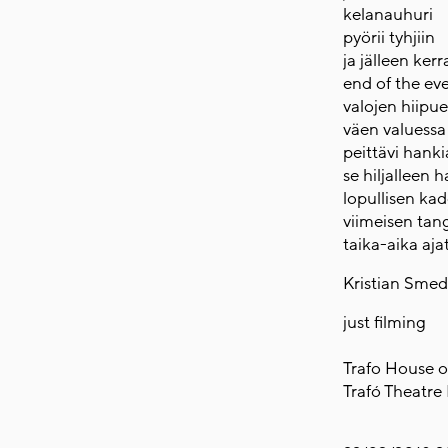
kelanauhuri
pyörii tyhjiin
ja jälleen kerr
end of the ev
valojen hiipu
väen valuessa 
peittävi hank
se hiljalleen 
lopullisen ka
viimeisen tan
taika-aika aja
Kristian Smed
just filming
Trafo House 
Trafó Theatre 