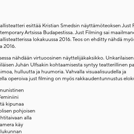
listeatteri esittää Kristian Smedsin näyttämöteoksen Just F
emporary Artsissa Budapestissa. Just Filming sai maailmane
listeatterissa lokakuussa 2016. Teos on ehditty nähdä myös
a 2016.
essa nähdään virtuoosinen näyttelijäkaksikko. Unkarilaise
iläisen Juhán Ulfsakin kohtaamisesta syntyy teatterillinen par
imoa, hulluutta ja huumoria. Vahvalla visuaalisuudella ja
della operoiva just filming on myös rakkaudentunnustus eloku
munistinen
Feminiini
stä kipunaa
olisen pohjoisen
ähtitaivaan alla
camera käy
ulukunnan