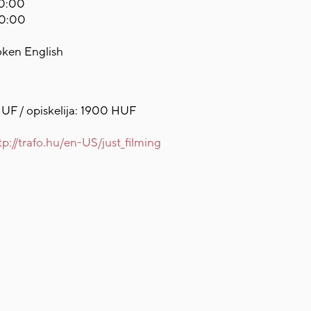
20:00
20:00
roken English
UF / opiskelija: 1900 HUF
tp://trafo.hu/en-US/just_filming