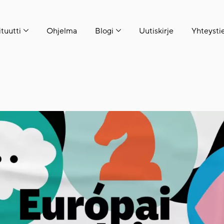
ituutti
Ohjelma
Blogi
Uutiskirje
Yhteysti