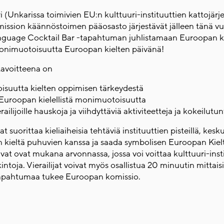
Unkarissa toimivien EU:n kulttuuri-instituuttien kattojärje
ssion käännöstoimen pääosasto järjestävät jälleen tänä v
guage Cocktail Bar -tapahtuman juhlistamaan Euroopan ki
onimuotoisuutta Euroopan kielten päivänä!
avoitteena on
etoisuutta kielten oppimisen tärkeydestä
Euroopan kielellistä monimuotoisuutta
erailijoille hauskoja ja viihdyttäviä aktiviteetteja ja kokeilutun
vat suorittaa kieliaiheisia tehtäviä instituuttien pisteillä, kesk
n kieltä puhuvien kanssa ja saada symbolisen Euroopan Kielt
tuvat ovat mukana arvonnassa, jossa voi voittaa kulttuuri-inst
intoja. Vierailijat voivat myös osallistua 20 minuutin mittaisii
Tapahtumaa tukee Euroopan komissio.