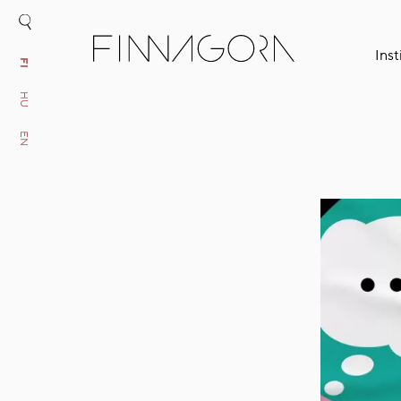
Inst
FI
HU
EN