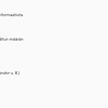
 informaatiota
aaditun määrän
ándor u. 8.)