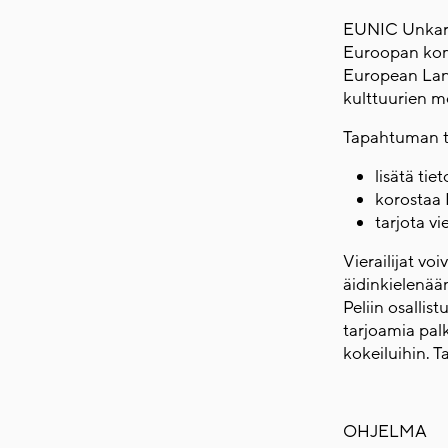
EUNIC Unkari (
Euroopan komi
European Lan
kulttuurien m
Tapahtuman t
lisätä ti
korostaa 
tarjota vi
Vierailijat voi
äidinkielenää
Peliin osallis
tarjoamia palk
kokeiluihin. 
OHJELMA