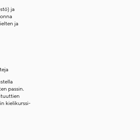
stö) ja
uonna
elten ja
teja
ustella
en passin.
ituuttien
n kielikurssi-