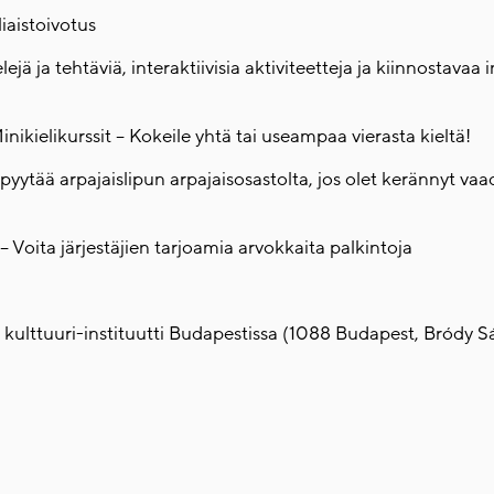
iaistoivotus
lejä ja tehtäviä, interaktiivisia aktiviteetteja ja kiinnostavaa
nikielikurssit – Kokeile yhtä tai useampaa vierasta kieltä!
t pyytää arpajaislipun arpajaisosastolta, jos olet kerännyt v
– Voita järjestäjien tarjoamia arvokkaita palkintoja
n kulttuuri-instituutti Budapestissa (1088 Budapest, Bródy S