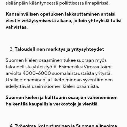
sisäänpäin kääntyneessä poliittisessa ilmapiirissä.
Kansainvälisen opetuksen lakkauttaminen antaisi
viestin vetäytymisestä aikana, jolloin yhteyksiä tulisi
vahvistaa
.
Taloudellinen merkitys ja yritysyhteydet
Suomen kielen osaaminen tukee suoraan myös
taloudellista yhteistyötä. Esimerkiksi Virossa toimii
arviolta 4000–6000 suomalaistaustaista yritystä.
Uralla eteneminen ja liiketoiminnan syventäminen
edellyttävät usein suomen kielen osaamista.
Suomen kielen ja kulttuurin osaajien väheneminen
heikentää kaupallisia verkostoja ja vientiä.
Työvoima, kotoutuminen ja Suomen elinvoima