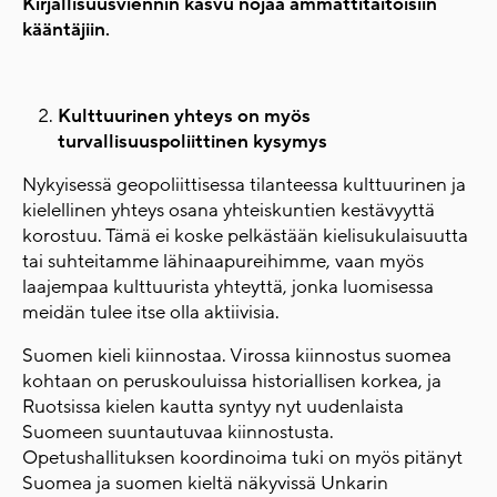
Kirjallisuusviennin kasvu nojaa ammattitaitoisiin
kääntäjiin.
Kulttuurinen yhteys on myös
turvallisuuspoliittinen kysymys
Nykyisessä geopoliittisessa tilanteessa kulttuurinen ja
kielellinen yhteys osana yhteiskuntien kestävyyttä
korostuu. Tämä ei koske pelkästään kielisukulaisuutta
tai suhteitamme lähinaapureihimme, vaan myös
laajempaa kulttuurista yhteyttä, jonka luomisessa
meidän tulee itse olla aktiivisia.
Suomen kieli kiinnostaa. Virossa kiinnostus suomea
kohtaan on peruskouluissa historiallisen korkea, ja
Ruotsissa kielen kautta syntyy nyt uudenlaista
Suomeen suuntautuvaa kiinnostusta.
Opetushallituksen koordinoima tuki on myös pitänyt
Suomea ja suomen kieltä näkyvissä Unkarin