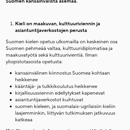
Suomen kansainvälistä asemaa.
Kieli on maakuvan, kulttuuriviennin ja
asiantuntijaverkostojen perusta
Suomen kielen opetus ulkomailla on keskeinen osa
Suomen pehmeää valtaa, kulttuuridiplomatiaa ja
maakuvatyötä sekä kulttuurivientiä. Ilman
yliopistotasoista opetusta:
kansainvälinen kiinnostus Suomea kohtaan
heikkenee
kääntäjä- ja tulkkikoulutus heikkenee
kirjallisuusviennin edellytykset kapenevat
asiantuntijaverkostot kuihtuvat
suomen kieleen, ja suomalais-ugrilaisiin kieliin
laajemminkin, liittyvän tutkimuksen jatkuvuus
katkeaa