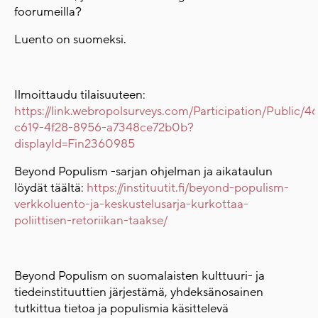
foorumeilla?
Luento on suomeksi.
Ilmoittaudu tilaisuuteen:
https://link.webropolsurveys.com/Participation/Public/
c619-4f28-8956-a7348ce72b0b?
displayId=Fin2360985
Beyond Populism -sarjan ohjelman ja aikataulun
löydät täältä:
https://instituutit.fi/beyond-populism-
verkkoluento-ja-keskustelusarja-kurkottaa-
poliittisen-retoriikan-taakse/
Beyond Populism on suomalaisten kulttuuri- ja
tiedeinstituuttien järjestämä, yhdeksänosainen
tutkittua tietoa ja populismia käsittelevä