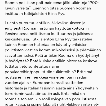
Rooma politiikan polttoaineena: jälkitulkintoja 1900-
luvun varrelta”. Luennon pitää Suomen Rooman-
instituutin tutkijalehtori Elina Pyy.
Luento pureutuu antiikin jälkivaikutukseen ja
erityisesti Rooman historian käyttötarkoituksiin
länsimaisessa poliittisessa kulttuurissa ja julkisessa
keskustelussa. Tutkijalehtori Elina Pyy tarkastelee
kuinka Rooman historiaa on käytetty erilaisten
poliittisten viestien kommunikoimiseksi ja päämäärien
saavuttamiseksi. Ketä antiikin Rooma on hyödyttänyt
ja hyödyttää? Entä kuinka antiikin historiaa koskeva
tutkittu tieto suhtetutuu näihin
populaareihin/populistisiin tulkintoihin? Esitelmä
nostaa esiin esimerkkejä viimeisen parin sadan
vuoden ajalta - Euroopan kansallisaatteiden
historiasta ja Italian fasismin ajasta aina Yhdysvaltain
terrorismin vastaisiin sotiin asti. Entä mikä on
roomalaisen antiikin rooli nykypäivän populistisessa
retoriikassa, ja esimerkiksi alt right -liikkeen internet-