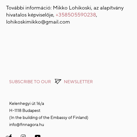
További információ: Mikko Lohikoski, az alapítvány
hivatalos képviselője,
+358505590238
,
lohikoskimikko@gmail.com
SUBSCRIBE TO OUR
NEWSLETTER
Kelenhegyi út 16/a
H-1118 Budapest
(In the building of the Embassy of Finland)
info@finnagora.hu