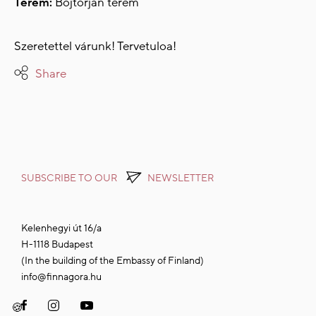
Terem:
Bojtorján terem
Szeretettel várunk! Tervetuloa!
Share
SUBSCRIBE TO OUR
NEWSLETTER
Kelenhegyi út 16/a
H-1118 Budapest
(In the building of the Embassy of Finland)
info@finnagora.hu
🍪