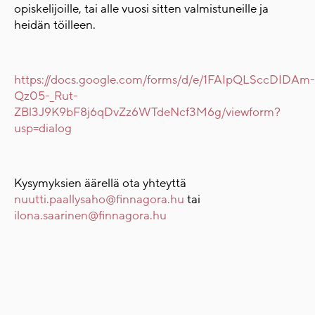
opiskelijoille, tai alle vuosi sitten valmistuneille ja
heidän töilleen.
https://docs.google.com/forms/d/e/1FAIpQLSccDIDAm-
Qz05-_Rut-
ZBl3J9K9bF8j6qDvZz6WTdeNcf3M6g/viewform?
usp=dialog
Kysymyksien äärellä ota yhteyttä
nuutti.paallysaho@finnagora.hu
tai
ilona.saarinen@finnagora.hu