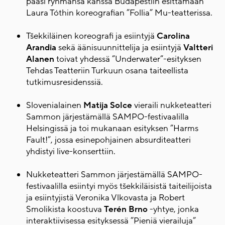
pääsi ryhmänsä kanssa Budapestiin esittämään
Laura Tóthin koreografian ”Follia” Mu-teatterissa.
Tšekkiläinen koreografi ja esiintyjä
Carolina
Arandia
sekä äänisuunnittelija ja esiintyjä
Valtteri
Alanen
toivat yhdessä ”Underwater”-esityksen
Tehdas Teatteriin Turkuun osana taiteellista
tutkimusresidenssiä.
Slovenialainen
Matija Solce
vieraili nukketeatteri
Sammon järjestämällä SAMPO-festivaalilla
Helsingissä ja toi mukanaan esityksen ”Harms
Fault!”, jossa esinepohjainen absurditeatteri
yhdistyi live-konserttiin.
Nukketeatteri Sammon järjestämällä SAMPO-
festivaalilla esiintyi myös tšekkiläisistä taiteilijoista
ja esiintyjistä Veronika Vlkovasta ja Robert
Smolikista koostuva
Terén Brno
-yhtye, jonka
interaktiivisessa esityksessä ”Pieniä vierailuja”