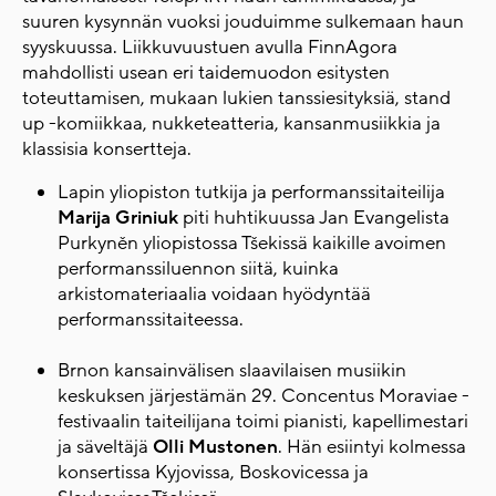
suuren kysynnän vuoksi jouduimme sulkemaan hau
n
syyskuussa.
Liikkuvuustuen avulla FinnAgora
mahdollisti usean eri taidemuodon esitysten
toteuttamisen, mukaan lukien tanssiesityksiä, stand
up -komiikkaa, nukketeatteria, kansanmusiikkia ja
klassisia konsertteja.
Lapin yliopiston tutkija ja performanssitaiteilija
Marija Griniuk
piti huhtikuussa Jan Evangelista
Purkyněn yliopistossa Tšekissä kaikille avoimen
performanssiluennon siitä, kuinka
arkistomateriaalia voidaan hyödyntää
performanssitaiteessa.
Brnon kansainvälisen slaavilaisen musiikin
keskuksen järjestämän 29. Concentus Moraviae -
festivaalin taiteilijana toimi pianisti, kapellimestari
ja säveltäjä
Olli Mustonen
. Hän esiintyi kolmessa
konsertissa Kyjovissa, Boskovicessa ja