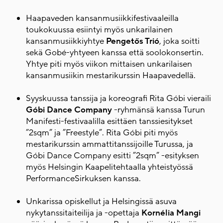
Haapaveden kansanmusiikkifestivaaleilla
toukokuussa esiintyi myös unkarilainen
kansanmusiikkiyhtye
Pengetős Trió
, joka soitti
sekä Gobé-yhtyeen kanssa että soolokonsertin.
Yhtye piti myös viikon mittaisen unkarilaisen
kansanmusiikin mestarikurssin Haapavedellä.
Syyskuussa tanssija ja koreografi Rita Góbi vieraili
Góbi Dance Company
-ryhmänsä kanssa Turun
Manifesti-festivaalilla esittäen tanssiesitykset
”2sqm” ja ”Freestyle”. Rita Góbi piti myös
mestarikurssin ammattitanssijoille Turussa, ja
Góbi Dance Company esitti ”2sqm” -esityksen
myös Helsingin Kaapelitehtaalla yhteistyössä
PerformanceSirkuksen kanssa.
Unkarissa opiskellut ja Helsingissä asuva
nykytanssitaiteilija ja -opettaja
Kornélia Mangi