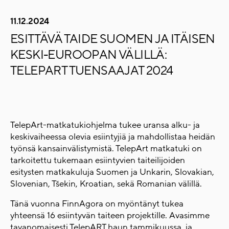
11.12.2024
ESITTÄVÄ TAIDE SUOMEN JA ITÄISEN
KESKI-EUROOPAN VÄLILLÄ:
TELEPART TUENSAAJAT 2024
TelepArt-matkatukiohjelma tukee uransa alku- ja
keskivaiheessa olevia esiintyjiä ja mahdollistaa heidän
työnsä kansainvälistymistä. TelepArt matkatuki on
tarkoitettu tukemaan esiintyvien taiteilijoiden
esitysten matkakuluja Suomen ja Unkarin, Slovakian,
Slovenian, Tšekin, Kroatian, sekä Romanian välillä.
Tänä vuonna FinnAgora on myöntänyt tukea
yhteensä 16 esiintyvän taiteen projektille.
Avasimme
tavanomaisesti TelepART haun tammikuussa, ja