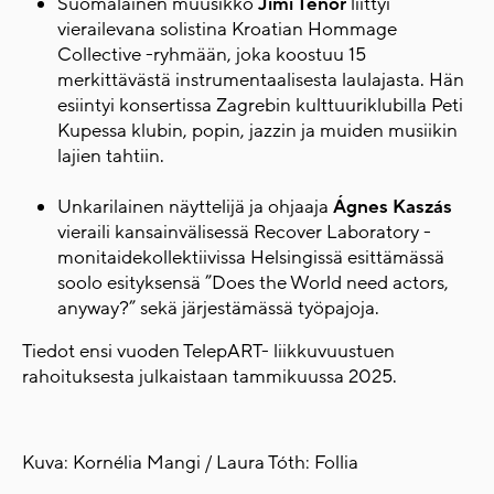
Suomalainen muusikko
Jimi Tenor
liittyi
vierailevana solistina Kroatian Hommage
Collective -ryhmään, joka koostuu 15
merkittävästä instrumentaalisesta laulajasta. Hän
esiintyi konsertissa Zagrebin kulttuuriklubilla Peti
Kupessa klubin, popin, jazzin ja muiden musiikin
lajien tahtiin.
Unkarilainen näyttelijä ja ohjaaja
Ágnes Kaszás
vieraili kansainvälisessä Recover Laboratory -
monitaidekollektiivissa Helsingissä esittämässä
soolo esityksensä ”Does the World need actors,
anyway?” sekä järjestämässä työpajoja.
Tiedot ensi vuoden TelepART- liikkuvuustuen
rahoituksesta julkaistaan tammikuussa 2025.
Kuva: Kornélia Mangi / Laura Tóth: Follia