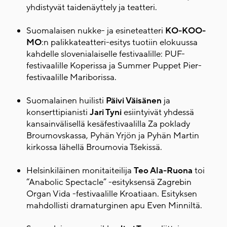
yhdistyvät taidenäyttely ja teatteri.
Suomalaisen nukke- ja esineteatteri
KO-KOO-
MO
:n palikkateatteri-esitys tuotiin elokuussa
kahdelle slovenialaiselle festivaalille: PUF-
festivaalille Koperissa ja Summer Puppet Pier-
festivaalille Mariborissa.
Suomalainen huilisti
Päivi Väisänen
ja
konserttipianisti
Jari Tyni
esiintyivät yhdessä
kansainvälisellä kesäfestivaalilla Za poklady
Broumovskassa, Pyhän Yrjön ja Pyhän Martin
kirkossa lähellä Broumovia Tšekissä.
Helsinkiläinen monitaiteilija
Teo Ala-Ruona
toi
“Anabolic Spectacle” -esityksensä Zagrebin
Organ Vida -festivaalille Kroatiaan. Esityksen
mahdollisti dramaturginen apu Even Minniltä.