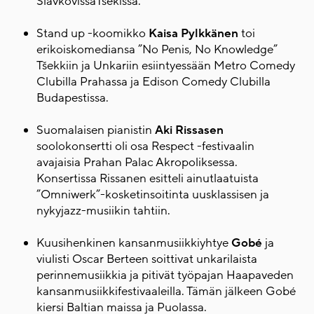
SlavkovissaTšekissä.
Stand up -koomikko
Kaisa Pylkkänen
toi
erikoiskomediansa ”No Penis, No Knowledge”
Tšekkiin ja Unkariin esiintyessään Metro Comedy
Clubilla Prahassa ja Edison Comedy Clubilla
Budapestissa.
Suomalaisen pianistin
Aki Rissasen
soolokonsertti oli osa Respect -festivaalin
avajaisia Prahan Palac Akropoliksessa.
Konsertissa Rissanen esitteli ainutlaatuista
”Omniwerk”-kosketinsoitinta uusklassisen ja
nykyjazz-musiikin tahtiin.
Kuusihenkinen kansanmusiikkiyhtye
Gobé
ja
viulisti Oscar Berteen soittivat unkarilaista
perinnemusiikkia ja pitivät työpajan Haapaveden
kansanmusiikkifestivaaleilla. Tämän jälkeen Gobé
kiersi Baltian maissa ja Puolassa.