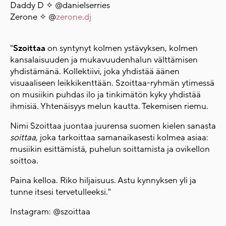
Daddy D ✧ @danielserries
Zerone ✧ @
zerone.dj
"
Szoittaa
on syntynyt kolmen ystävyksen, kolmen
kansalaisuuden ja mukavuudenhalun välttämisen
yhdistämänä. Kollektiivi, joka yhdistää äänen
visuaaliseen leikkikenttään. Szoittaa-ryhmän ytimessä
on musiikin puhdas ilo ja tinkimätön kyky yhdistää
ihmisiä. Yhtenäisyys melun kautta. Tekemisen riemu.
Nimi Szoittaa juontaa juurensa suomen kielen sanasta
soittaa
, joka tarkoittaa samanaikasesti kolmea asiaa:
musiikin esittämistä, puhelun soittamista ja ovikellon
soittoa.
Paina kelloa. Riko hiljaisuus. Astu kynnyksen yli ja
tunne itsesi tervetulleeksi."
Instagram: @szoittaa