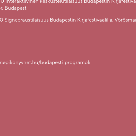
0 Interaktiivinen keskustelutilaisuus Budapestin Kirjafestivaa
r, Budapest
0 Signeeraustilaisuus Budapestin Kirjafestivaalilla, Vörösmar
nnepikonyvhet.hu/budapesti_programok