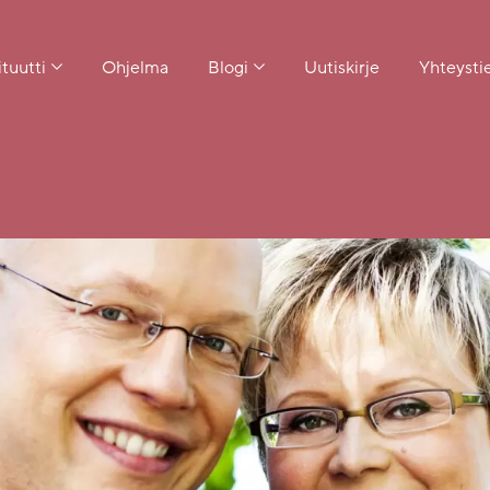
ituutti
Ohjelma
Blogi
Uutiskirje
Yhteysti