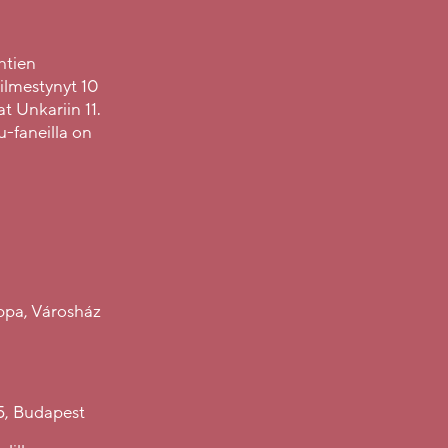
htien
ilmestynyt 10
t Unkariin 11.
u-faneilla on
uppa, Városház
 5, Budapest