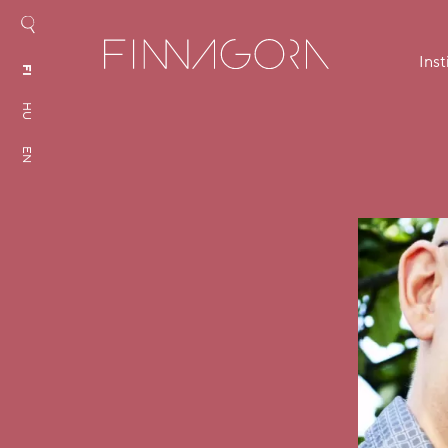
Inst
FI
HU
EN