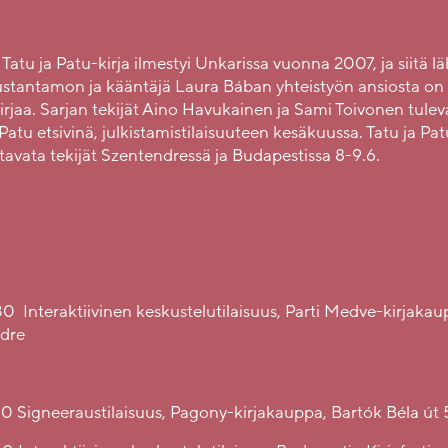
tu ja Patu-kirja ilmestyi Unkarissa vuonna 2007, ja siitä lä
stantamon ja kääntäjä Laura Bában yhteistyön ansiosta on 
irjaa. Sarjan tekijät Aino Havukainen ja Sami Toivonen tuleva
a Patu etsivinä, julkistamistilaisuuteen kesäkuussa. Tatu ja Pat
tavata tekijät Szentendressä ja Budapestissa 8-9.6.
30 Interaktiivinen keskustelutilaisuus, Parti Medve-kirjaka
ndre
00 Signeeraustilaisuus, Pagony-kirjakauppa, Bartók Béla út