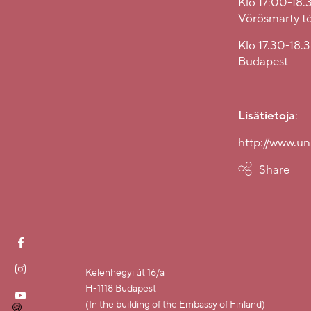
Klo 17:00-18.3
Vörösmarty té
Klo 17.30-18.3
Budapest
Lisätietoja
:
http://www.u
Share
Kelenhegyi út 16/a
H-1118 Budapest
(In the building of the Embassy of Finland)
🍪