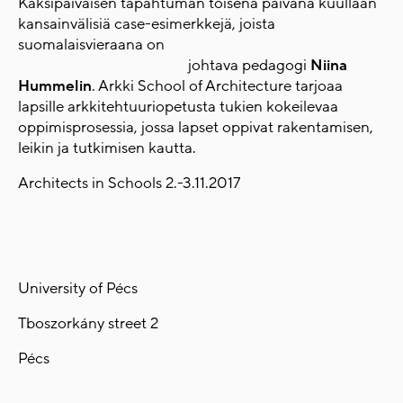
Kaksipäiväisen tapahtuman toisena päivänä kuullaan
kansainvälisiä case-esimerkkejä, joista
suomalaisvieraana on
Lasten ja nuorten
arkkitehtuurikoulu Arkin
johtava pedagogi
Niina
Hummelin
. Arkki School of Architecture tarjoaa
lapsille arkkitehtuuriopetusta tukien kokeilevaa
oppimisprosessia, jossa lapset oppivat rakentamisen,
leikin ja tutkimisen kautta.
Architects in Schools 2.-3.11.2017
http://kulturaktiv.hu/
University of Pécs
Tboszorkány street 2
Pécs