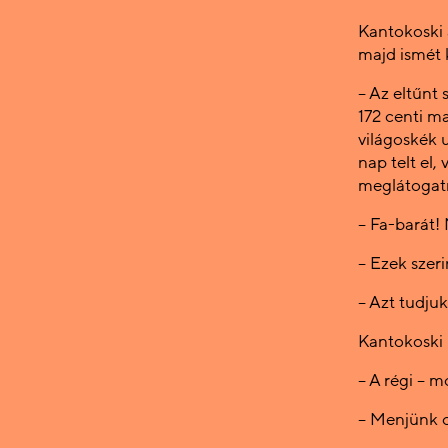
Kantokoski a
majd ismét 
– Az eltűnt 
172 centi m
világoskék u
nap telt el
meglátogatni
– Fa-barát!
– Ezek szeri
– Azt tudju
Kantokoski m
– A régi – m
– Menjünk o