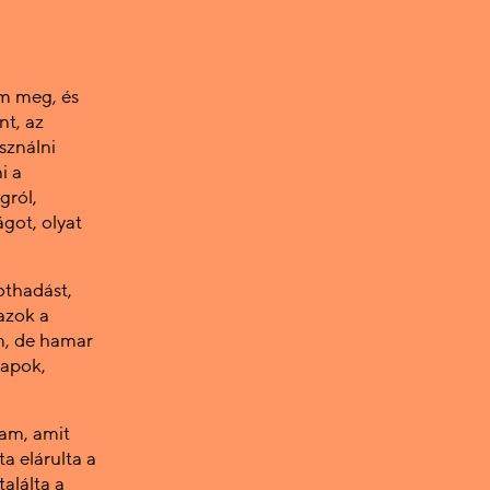
m meg, és
nt, az
sználni
i a
gról,
got, olyat
othadást,
azok a
m, de hamar
kapok,
tam, amit
ta elárulta a
alálta a