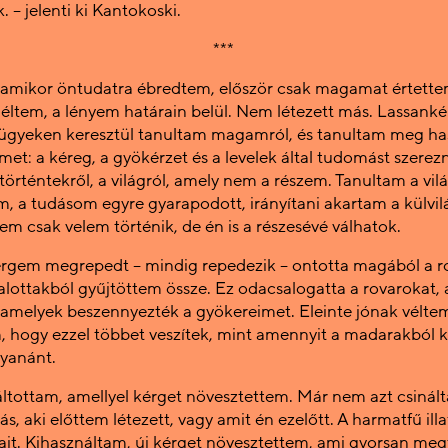
. – jelenti ki Kantokoski.
***
amikor öntudatra ébredtem, először csak magamat értette
tem, a lényem határain belül. Nem létezett más. Lassanké
ügyeken keresztül tanultam magamról, és tanultam meg ha
imet: a kéreg, a gyökérzet és a levelek által tudomást szerezn
örténtekről, a világról, amely nem a részem. Tanultam a vilá
, a tudásom egyre gyarapodott, irányítani akartam a külvilá
em csak velem történik, de én is a részesévé válhatok.
rgem megrepedt – mindig repedezik – ontotta magából a r
alottakból gyűjtöttem össze. Ez odacsalogatta a rovarokat, 
amelyek beszennyezték a gyökereimet. Eleinte jónak vélte
, hogy ezzel többet veszítek, mint amennyit a madarakból 
yanánt.
ltottam, amellyel kérget növesztettem. Már nem azt csinál
, aki előttem létezett, vagy amit én ezelőtt. A harmatfű illa
ait. Kihasználtam, új kérget növesztettem, ami gyorsan megt