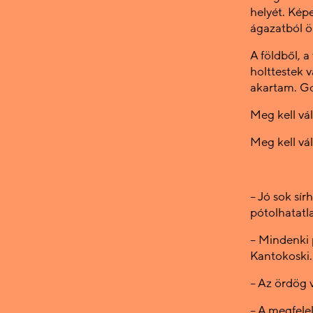
helyét. Kép
ágazatból 
A földből, 
holttestek v
akartam. Go
Meg kell vá
Meg kell vá
– Jó sok sír
pótolhatatl
– Mindenki 
Kantokoski.
– Az ördög 
– A megfelel