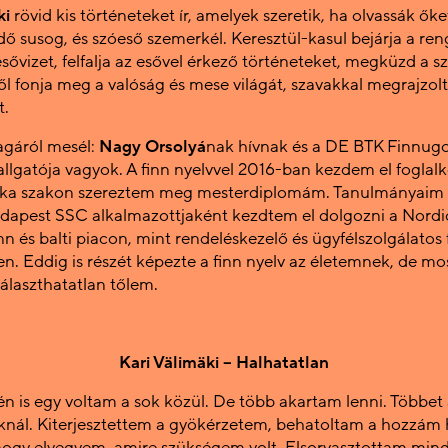
ki
rövid kis történeteket ír, amelyek szeretik, ha olvassák őke
ő susog, és szóeső szemerkél. Keresztül-kasul bejárja a ren
 esővizet, felfalja az esővel érkező történeteket, megküzd a s
l fonja meg a valóság és mese világát, szavakkal megrajzolt
t.
agáról mesél:
Nagy Orsolyá
nak hívnak és a DE BTK Finnugo
allgatója vagyok. A finn nyelvvel 2016-ban kezdem el foglalk
ika szakon szereztem meg mesterdiplomám. Tanulmányaim 
apest SSC alkalmazottjaként kezdtem el dolgozni a Nordi
nn és balti piacon, mint rendeléskezelő és ügyfélszolgálatos 
en. Eddig is részét képezte a finn nyelv az életemnek, de mo
álaszthatatlan tőlem.
Kari Välimäki – Halhatatlan
n is egy voltam a sok közül. De több akartam lenni. Többet
nál. Kiterjesztettem a gyökérzetem, behatoltam a hozzám
 hogy elvegyem, amire szükségem volt. Elsorvasztottam mind