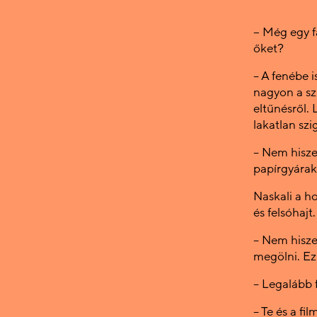
− Még egy f
őket?
– A fenébe i
nagyon a sz
eltűnésről. 
lakatlan szi
– Nem hisze
papírgyárak
Naskali a ho
és felsóhajt.
– Nem hisze
megölni. Ez 
– Legalább f
– Te és a fi