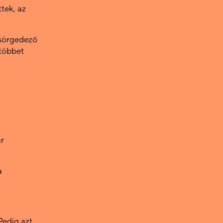
tek, az
csörgedező
 többet
ár
a
Pedig azt