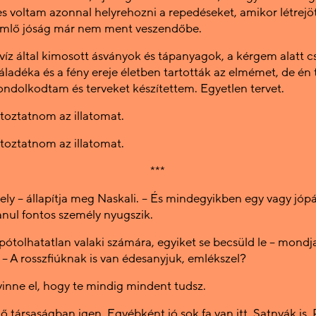
es voltam azonnal helyrehozni a repedéseket, amikor létrejöt
ömlő jóság már nem ment veszendőbe.
a víz által kimosott ásványok és tápanyagok, a kérgem alatt 
áladéka és a fény ereje életben tartották az elmémet, de én
ndolkodtam és terveket készítettem. Egyetlen tervet.
ltoztatnom az illatomat.
ltoztatnom az illatomat.
***
hely – állapítja meg Naskali. – És mindegyikben egy vagy jóp
anul fontos személy nyugszik.
pótolhatatlan valaki számára, egyiket se becsüld le – mondj
 – A rosszfiúknak is van édesanyjuk, emlékszel?
vinne el, hogy te mindig mindent tudsz.
ő társaságban igen. Egyébként jó sok fa van itt. Satnyák is. 