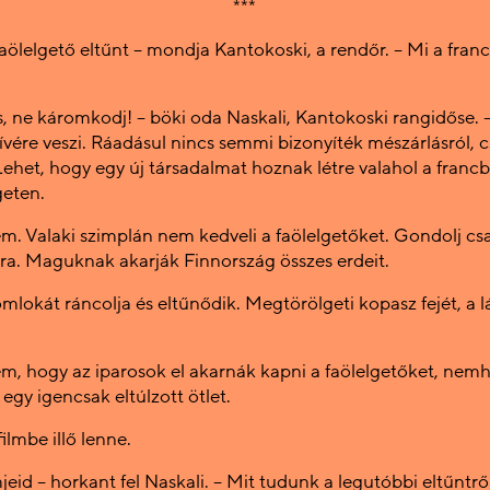
***
aölelgető eltűnt – mondja Kantokoski, a rendőr. – Mi a fran
s, ne káromkodj! – böki oda Naskali, Kantokoski rangidőse. –
ívére veszi. Ráadásul nincs semmi bizonyíték mészárlásról, 
Lehet, hogy egy új társadalmat hoznak létre valahol a franc
geten.
m. Valaki szimplán nem kedveli a faölelgetőket. Gondolj cs
ra. Maguknak akarják Finnország összes erdeit.
mlokát ráncolja és eltűnődik. Megtörölgeti kopasz fejét, a l
m, hogy az iparosok el akarnák kapni a faölelgetőket, ne
egy igencsak eltúlzott ötlet.
ilmbe illő lenne.
lmjeid – horkant fel Naskali. – Mit tudunk a legutóbbi eltűntrő