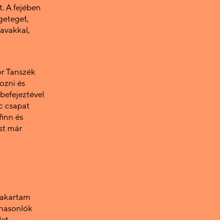
t. A fejében
geteget,
zavakkal,
r Tanszék
ozni és
befejeztével
c csapat
finn és
st már
 akartam
 hasonlók
et.