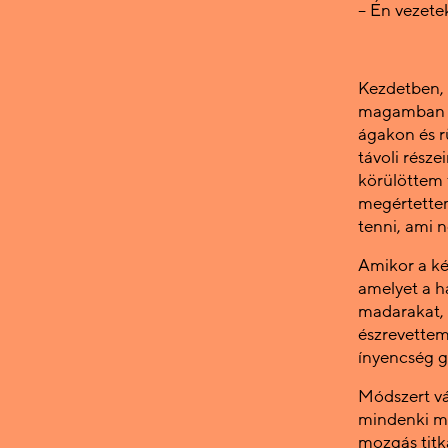
– Én vezetek
Kezdetben, 
magamban él
ágakon és r
távoli része
körülöttem t
megértettem
tenni, ami n
Amikor a ké
amelyet a h
madarakat, 
észrevettem
ínyencség g
Módszert vá
mindenki más
mozgás titk