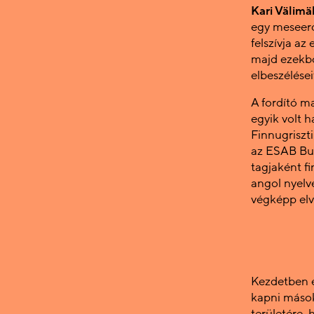
Kari Välimä
egy meseerd
felszívja az
majd ezekbő
elbeszélései
A fordító m
egyik volt h
Finnugriszt
az ESAB Bud
tagjaként fi
angol nyelv
végképp elv
Kezdetben é
kapni mások
területére,