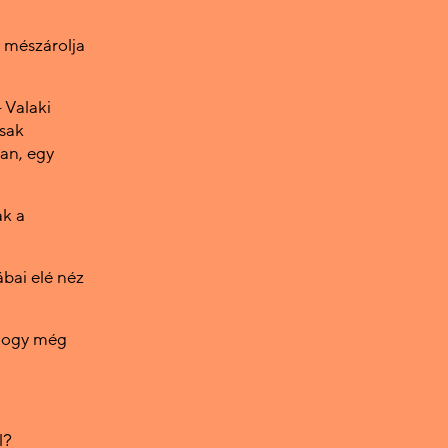
c mészárolja
 Valaki
csak
ban, egy
ak a
ábai elé néz
mhogy még
l?