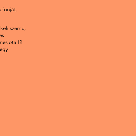
efonját,
s kék szemű,
és
űnés óta 12
megy