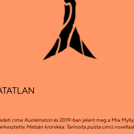
HATATLAN
redeti címe
Kuolematon
és 2019-ban jelent meg a Mia Myll
erkesztette
Metsän kronikka: Tarinoita puista
című novellás