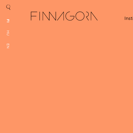
Inst
FI
HU
EN