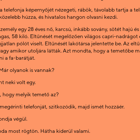
 telefonja képernyőjét nézegeti, rábök, távolabb tartja a tel
közelebb húzza, és hivatalos hangon olvasni kezdi.
személy egy 28 éves nő, karcsú, inkább sovány, sötét hajú é
agas, 58 kiló. Eltűnését megelőzően világos capri-nadrágot 
jjatlan pólót viselt. Eltűnését lakótársa jelentette be. Az elt
, vagy amikor utoljára látták. Azt mondta, hogy a temetőbe 
 a fa-barátját.
 Már olyanok is vannak?
nt neki volt egy.
k, hogy melyik temető az?
egérinti telefonját, szitkozódik, majd ismét hozzáér.
ondja végül.
da most rögtön. Hátha kiderül valami.