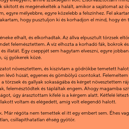
 sikított és megénekelték a halált, amikor a sajátomat az ö
m, egyre mélyebbre, egyre közelebb a felszínhez. Fel akarta
 akartam, hogy pusztuljon ki és korhadjon el mind, hogy én
neke elhalt, és elkorhadtak. Az állva elpusztult törzsek eltör
ndet felemésztettem. A víz elhozta a korhadó fák, bokrok és
 és illatát. Egy cseppjét sem hagytam elveszni, egyre jobban
m, új gyökerek közé.
atot növesztettem, és kiszívtam a gödrökbe temetett halo
ben lévő húsát, egyenes és gömbölyű csontokat. Felemeltem
 a törzsek és gallyak sokaságába és kérget növesztettem ráj
k, felemésztődtek és tápláltak engem. Ahogy magamba szí
ságot, úgy árasztottam kifelé is a kérgem alatt. Kétfelé létez
óllakott voltam és elégedett, amíg volt elegendő halott.
k. Már régóta nem temettek el itt egy embert sem. Éhes vag
lan, csillapíthatatlan éhség gyötör.