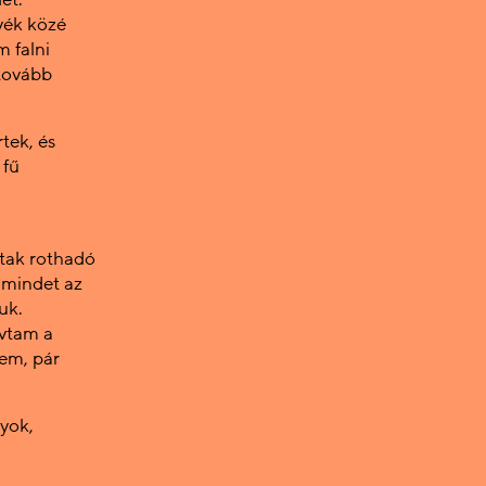
vék közé
m falni
 tovább
tek, és
 fű
ttak rothadó
 mindet az
uk.
vtam a
tem, pár
yok,