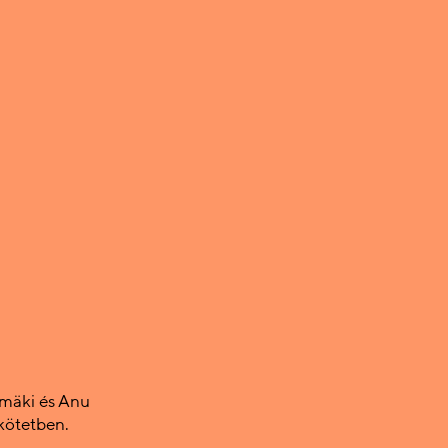
ymäki és Anu
kötetben.