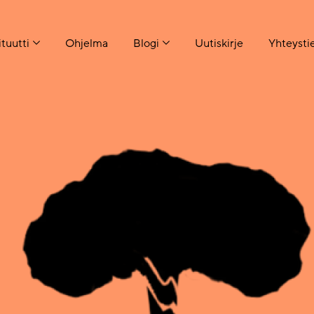
ituutti
Ohjelma
Blogi
Uutiskirje
Yhteysti