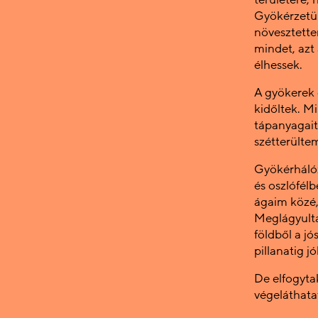
Gyökérzetük
növesztette
mindet, azt
élhessek.
A gyökerek é
kidőltek. Mi
tápanyagait
szétterülte
Gyökérhálóz
és oszlófél
ágaim közé,
Meglágyulta
földből a jó
pillanatig j
De elfogyta
végeláthatat